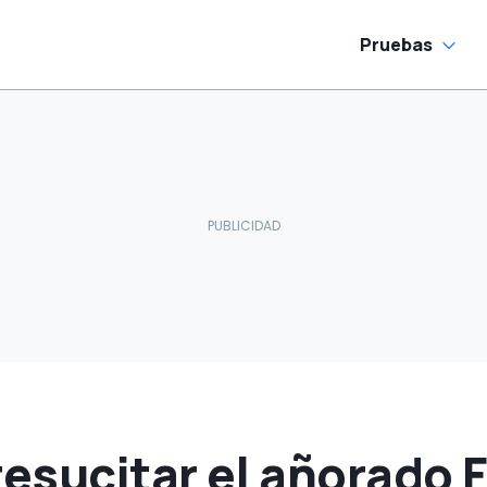
Pruebas
resucitar el añorado 