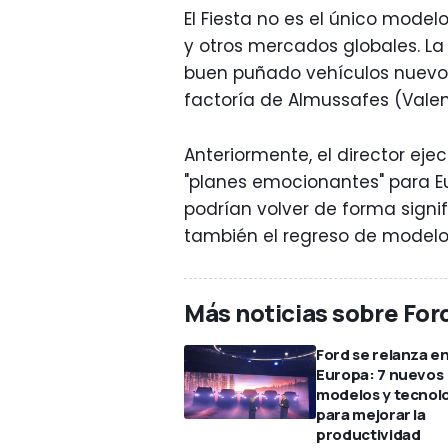
El Fiesta no es el único model
y otros mercados globales. La
buen puñado vehículos nuevos 
factoría de Almussafes (Valen
Anteriormente, el director eje
"planes emocionantes" para E
podrían volver de forma signif
también el regreso de modelos
Más noticias sobre For
Ford se relanza e
Europa: 7 nuevos
modelos y tecnol
para mejorar la
productividad