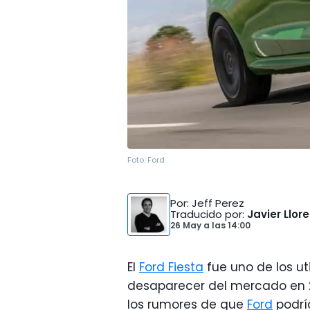
Foto:
Ford
Por
: Jeff Perez
Traducido por
:
Javier Llor
26 May
a las
14:00
El
Ford Fiesta
fue uno de los ut
desaparecer del mercado en 2
los rumores de que
Ford
podrí