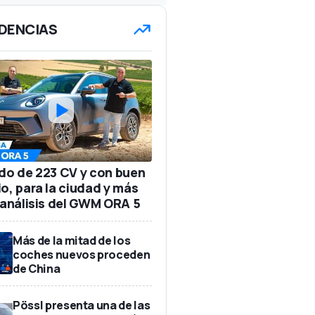
DENCIAS
ido de 223 CV y con buen
io, para la ciudad y más
: análisis del GWM ORA 5
Más de la mitad de los
coches nuevos proceden
de China
Pössl presenta una de las