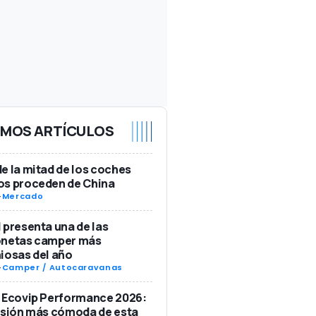
IMOS ARTÍCULOS
e la mitad de los coches
os proceden de China
-
Mercado
 presenta una de las
onetas camper más
iosas del año
-
Camper / Autocaravanas
 Ecovip Performance 2026:
rsión más cómoda de esta