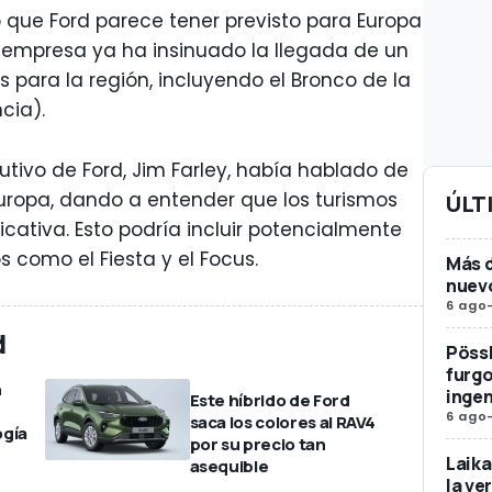
o que Ford parece tener previsto para Europa
 empresa ya ha insinuado la llegada de un
para la región, incluyendo el Bronco de la
cia).
cutivo de Ford, Jim Farley, había hablado de
uropa, dando a entender que los turismos
ÚLT
icativa. Esto podría incluir potencialmente
 como el Fiesta y el Focus.
Más d
nuev
6 ago
d
Pössl
furg
n
ingen
Este híbrido de Ford
6 ago
saca los colores al RAV4
ogía
por su precio tan
Laika
asequible
la ve