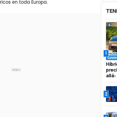
ricos en toda Europa.
TEN
1
Híbr
prec
allá
2