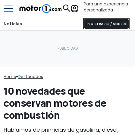
Para una experiencia
personalizada
Noticias
REGISTRARSE / ACCEDE
¿Por qué los coches
La versión de acceso del
GWM Ora 5 fre
modernos se mantienen
Fabia, con un enorme
Volkswagen T-
más frescos, incluso bajo
maletero, por 15.400 €
comparativa 
el sol?
con descuento
crossover per
Home
Destacados
10 novedades que
conservan motores de
combustión
Hablamos de primicias de gasolina, diésel,