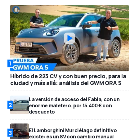
1
Híbrido de 223 CV y con buen precio, para la
ciudad y más allá: análisis del GWM ORA 5
La versión de acceso del Fabia, con un
2
enorme maletero, por 15.400 € con
descuento
El Lamborghini Murciélago definitivo
3
existe: es un SV con cambio manual