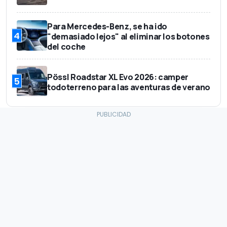
Para Mercedes-Benz, se ha ido
4
"demasiado lejos" al eliminar los botones
del coche
Pössl Roadstar XL Evo 2026: camper
5
todoterreno para las aventuras de verano