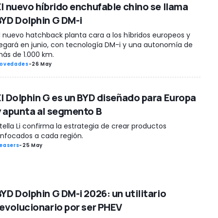
El nuevo híbrido enchufable chino se llama
BYD Dolphin G DM-i
l nuevo hatchback planta cara a los híbridos europeos y
legará en junio, con tecnología DM-i y una autonomía de
ás de 1.000 km.
ovedades
-
26 May
El Dolphin G es un BYD diseñado para Europa
y apunta al segmento B
tella Li confirma la estrategia de crear productos
nfocados a cada región.
easers
-
25 May
BYD Dolphin G DM-i 2026: un utilitario
revolucionario por ser PHEV