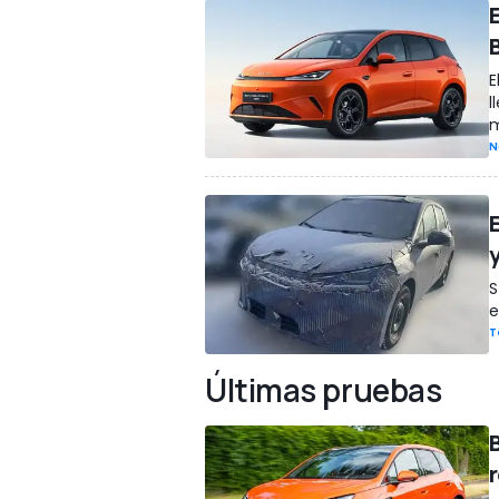
E
l
m
N
S
e
T
Últimas pruebas