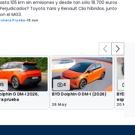
asta 105 km sin emisiones y desde tan sólo 18.700 euros.
Perjudicados? Toyota Yaris y Renault Clio híbridos, junto
on el MG3.
rimera Prueba
-
13 Jun
85
4
6
olphin G DM‑i 2026,
BYD Dolphin G DM-i (2026)
BYD Dolp
ra prueba
espía
26 May
20 May