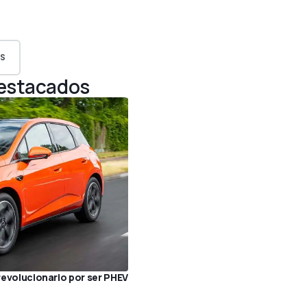
G
S
Destacados
 revolucionario por ser PHEV