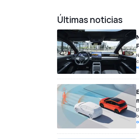
Últimas noticias
N
N
c
N
E
t
O