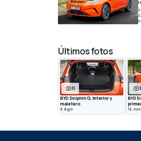
H
¿
c
P
Últimos fotos
11
BYD Dolphin G, interior y
BYD D
maletero
prime
3 Ago
12 Jun