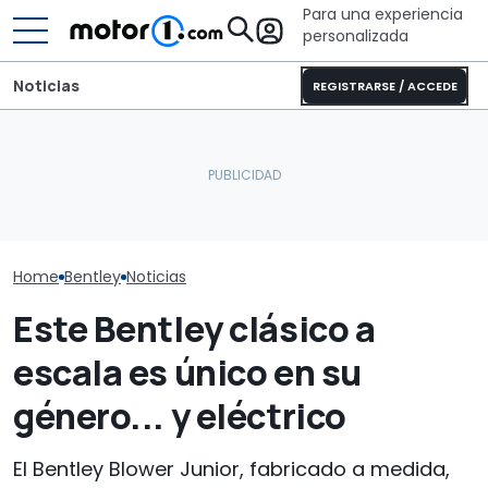
Para una experiencia
personalizada
Noticias
REGISTRARSE / ACCEDE
Bentley celebra sus 80
La versión de acceso del
Deportivo cou
años en Crewe con un
Fabia, con un enorme
38.490 €, con
Continental GTC de
maletero, por 15.400 €
manual y 405 C
edición única
con descuento
envidia de Eu
Home
Bentley
Noticias
Este Bentley clásico a
escala es único en su
género... y eléctrico
El Bentley Blower Junior, fabricado a medida,