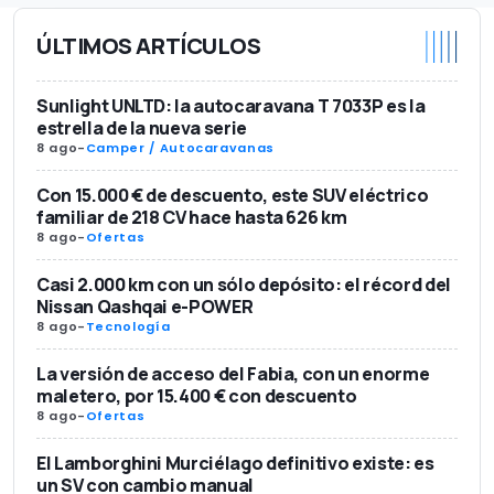
ÚLTIMOS ARTÍCULOS
Sunlight UNLTD: la autocaravana T 7033P es la
estrella de la nueva serie
8 ago
-
Camper / Autocaravanas
Con 15.000 € de descuento, este SUV eléctrico
familiar de 218 CV hace hasta 626 km
8 ago
-
Ofertas
Casi 2.000 km con un sólo depósito: el récord del
Nissan Qashqai e-POWER
8 ago
-
Tecnología
La versión de acceso del Fabia, con un enorme
maletero, por 15.400 € con descuento
8 ago
-
Ofertas
El Lamborghini Murciélago definitivo existe: es
un SV con cambio manual