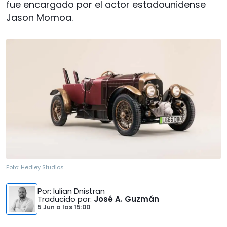
fue encargado por el actor estadounidense
Jason Momoa.
Foto:
Hedley Studios
Por
: Iulian Dnistran
Traducido por
:
José A. Guzmán
5 Jun
a las
15:00