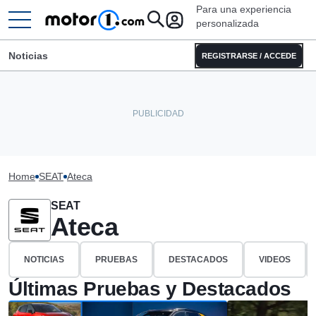
Para una experiencia
personalizada
Noticias
REGISTRARSE / ACCEDE
Home
SEAT
Ateca
SEAT
Ateca
NOTICIAS
PRUEBAS
DESTACADOS
VIDEOS
Últimas Pruebas y Destacados