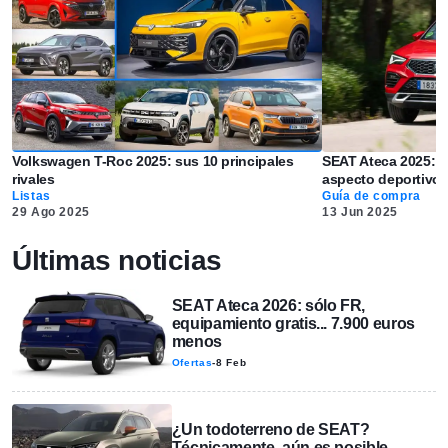
Volkswagen T-Roc 2025: sus 10 principales
SEAT Ateca 2025: 
rivales
aspecto deportivo.
Listas
Guía de compra
29 Ago 2025
13 Jun 2025
Últimas noticias
SEAT Ateca 2026: sólo FR,
equipamiento gratis... 7.900 euros
menos
Ofertas
-
8 Feb
¿Un todoterreno de SEAT?
Técnicamente, aún es posible