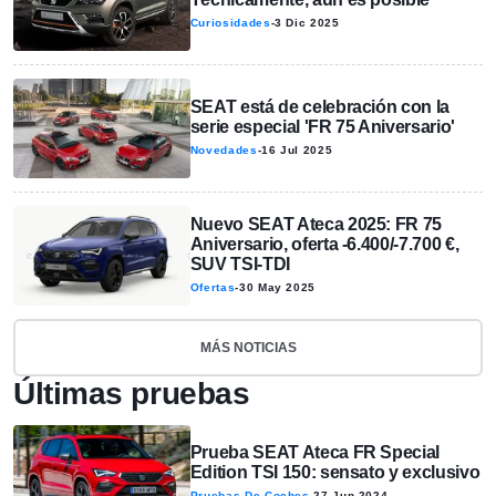
Curiosidades
-
3 Dic 2025
SEAT está de celebración con la
serie especial 'FR 75 Aniversario'
Novedades
-
16 Jul 2025
Nuevo SEAT Ateca 2025: FR 75
Aniversario, oferta -6.400/-7.700 €,
SUV TSI-TDI
Ofertas
-
30 May 2025
MÁS NOTICIAS
Últimas pruebas
Prueba SEAT Ateca FR Special
Edition TSI 150: sensato y exclusivo
Pruebas De Coches
-
27 Jun 2024