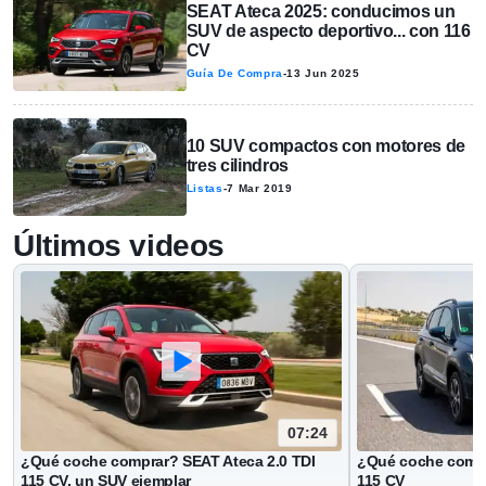
SEAT Ateca 2025: conducimos un
SUV de aspecto deportivo... con 116
CV
Guía De Compra
-
13 Jun 2025
10 SUV compactos con motores de
tres cilindros
Listas
-
7 Mar 2019
Últimos videos
07:24
¿Qué coche comprar? SEAT Ateca 2.0 TDI
¿Qué coche compr
115 CV, un SUV ejemplar
115 CV