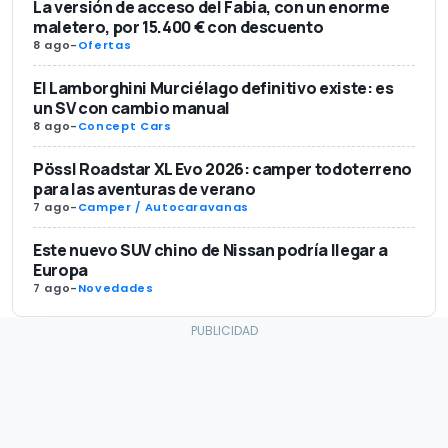
La versión de acceso del Fabia, con un enorme
maletero, por 15.400 € con descuento
8 ago
-
Ofertas
El Lamborghini Murciélago definitivo existe: es
un SV con cambio manual
8 ago
-
Concept Cars
Pössl Roadstar XL Evo 2026: camper todoterreno
para las aventuras de verano
7 ago
-
Camper / Autocaravanas
Este nuevo SUV chino de Nissan podría llegar a
Europa
7 ago
-
Novedades