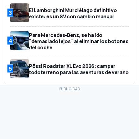
El Lamborghini Murciélago definitivo
3
existe: es un SV con cambio manual
Para Mercedes-Benz, se ha ido
4
"demasiado lejos" al eliminar los botones
del coche
Pössl Roadstar XL Evo 2026: camper
5
todoterreno para las aventuras de verano