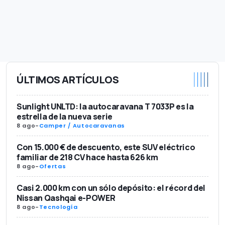
ÚLTIMOS ARTÍCULOS
Sunlight UNLTD: la autocaravana T 7033P es la
estrella de la nueva serie
8 ago
-
Camper / Autocaravanas
Con 15.000 € de descuento, este SUV eléctrico
familiar de 218 CV hace hasta 626 km
8 ago
-
Ofertas
Casi 2.000 km con un sólo depósito: el récord del
Nissan Qashqai e-POWER
8 ago
-
Tecnología