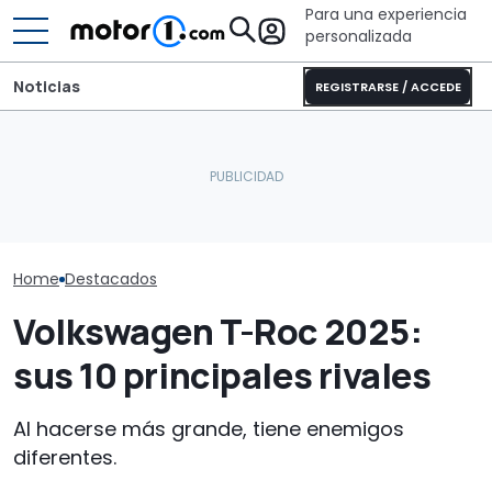
Para una experiencia
personalizada
Noticias
REGISTRARSE / ACCEDE
Sunlight UNLTD: la
El 'Nissan Duster' podría
autocaravana T 7033P es
Fiat impulsa a 
repetir el increíble éxito
la estrella de la nueva
estas son las
del Qashqai
serie
crecerán en 2
Home
Destacados
Volkswagen T-Roc 2025:
sus 10 principales rivales
Al hacerse más grande, tiene enemigos
diferentes.