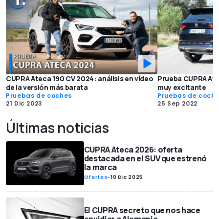
CUPRA Ateca 190 CV 2024: análisis en vídeo
Prueba CUPRA Ate
de la versión más barata
muy excitante
Pruebas de coches
Pruebas de coch
21 Dic 2023
25 Sep 2022
Últimas noticias
CUPRA Ateca 2026: oferta
destacada en el SUV que estrenó
la marca
Ofertas
-
10 Dic 2025
El CUPRA secreto que nos hace