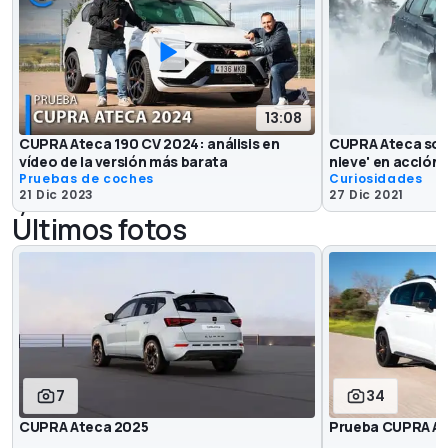
13:08
CUPRA Ateca 190 CV 2024: análisis en
CUPRA Ateca sobr
vídeo de la versión más barata
nieve' en acción
Pruebas de coches
Curiosidades
21 Dic 2023
27 Dic 2021
Últimos fotos
7
34
CUPRA Ateca 2025
Prueba CUPRA At