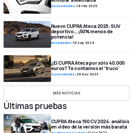
envidiar a Alemania
Curiosidades
-
14 Feb 2025
Nuevo CUPRA Ateca 2025: SUV
deportivo… ¡50% menos de
potencia!
Novedades
-
16 Sep 2024
¿El CUPRA Ateca por sólo 40.000
euros? Te contamos el 'truco'
Curiosidades
-
26 Nov 2023
MÁS NOTICIAS
Últimas pruebas
CUPRA Ateca 190 CV 2024: análisis
en vídeo de la versión más barata
Pruebas De Coches
-
21 Dic 2023