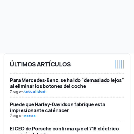
ÚLTIMOS ARTÍCULOS
Para Mercedes-Benz, se ha ido "demasiado lejos"
al eliminar los botones del coche
7 ago
-
Actualidad
Puede que Harley-Davidson fabrique esta
impresionante café racer
7 ago
-
Motos
El CEO de Porsche confirma que el 718 eléctrico