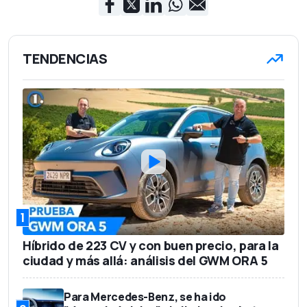
1,62 m
Altura
1.345 kg
Peso en vacío
TENDENCIAS
5
Número de asientos
510 l
Capacidad del maletero
34.195 euros
Precio base
1
Híbrido de 223 CV y con buen precio, para la
ciudad y más allá: análisis del GWM ORA 5
Para Mercedes-Benz, se ha ido