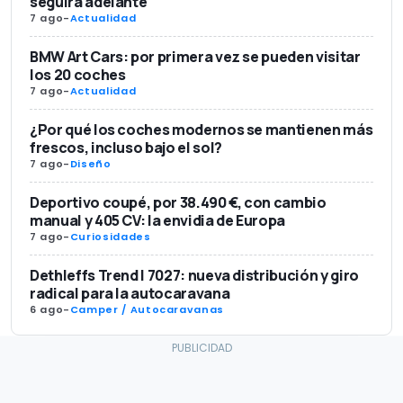
seguirá adelante
7 ago
-
Actualidad
BMW Art Cars: por primera vez se pueden visitar
los 20 coches
7 ago
-
Actualidad
¿Por qué los coches modernos se mantienen más
frescos, incluso bajo el sol?
7 ago
-
Diseño
Deportivo coupé, por 38.490 €, con cambio
manual y 405 CV: la envidia de Europa
7 ago
-
Curiosidades
Dethleffs Trend I 7027: nueva distribución y giro
radical para la autocaravana
6 ago
-
Camper / Autocaravanas