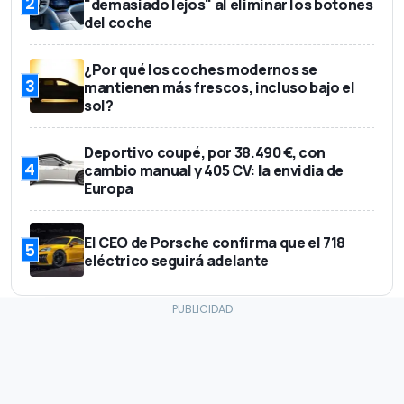
2
"demasiado lejos" al eliminar los botones
del coche
¿Por qué los coches modernos se
3
mantienen más frescos, incluso bajo el
sol?
Deportivo coupé, por 38.490 €, con
4
cambio manual y 405 CV: la envidia de
Europa
El CEO de Porsche confirma que el 718
5
eléctrico seguirá adelante