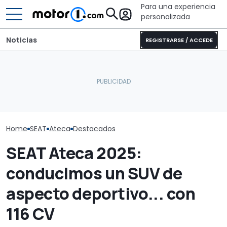
Para una experiencia
personalizada
Noticias
REGISTRARSE / ACCEDE
Para Mercedes-Benz, se
ha ido "demasiado lejos"
SEAT Ateca 202
SEAT Arona 1.0 TSI 95 CV,
al eliminar los botones
equipamiento g
prueba de consumo real
del coche
7.900 euros 
Home
SEAT
Ateca
Destacados
SEAT Ateca 2025:
conducimos un SUV de
aspecto deportivo... con
116 CV