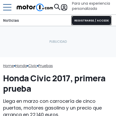
Para una experiencia
personalizada
Noticias
REGISTRARSE / ACCEDE
Honda Jazz, 2
Este Honda NSX saldrá a
Puede que Harley-
historia de un
subasta, ¿adivináis quién
Davidson fabrique esta
alma y aptitu
fue su propietario?
impresionante café racer
compacto
Home
Honda
Civic
Pruebas
Honda Civic 2017, primera
prueba
Llega en marzo con carrocería de cinco
puertas, motores gasolina y un precio que
arranca en 22.140 euros.