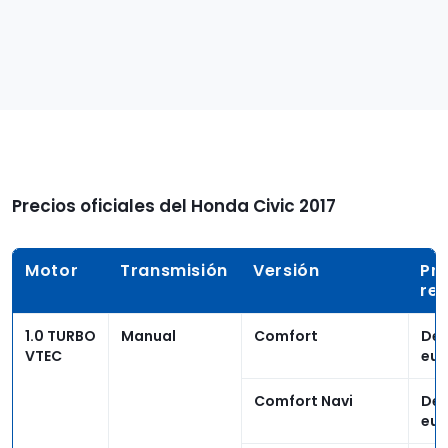
Precios oficiales del Honda Civic 2017
Motor
Transmisión
Versión
Pr
re
1.0 TURBO
Manual
Comfort
Des
VTEC
eur
Comfort Navi
Des
eur