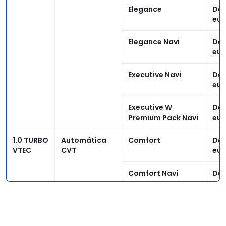
Elegance
Des
eur
Elegance Navi
Des
eur
Executive Navi
Des
eur
Executive W
Des
Premium Pack Navi
eur
1.0 TURBO
Automática
Comfort
Des
VTEC
CVT
eur
Comfort Navi
Des
eur
Elegance Navi
Des
eur