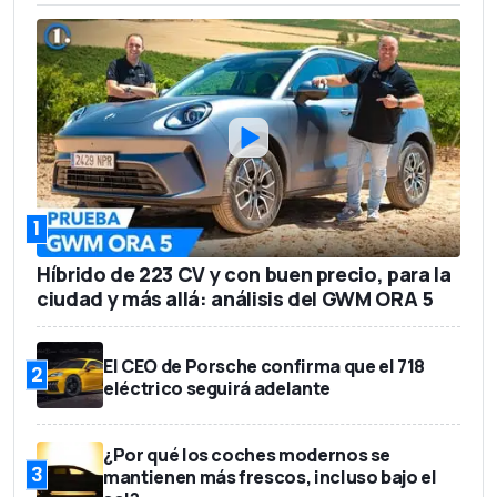
Sport Prestige Navi
Des
eur
1
Híbrido de 223 CV y con buen precio, para la
ciudad y más allá: análisis del GWM ORA 5
El CEO de Porsche confirma que el 718
2
eléctrico seguirá adelante
¿Por qué los coches modernos se
3
mantienen más frescos, incluso bajo el