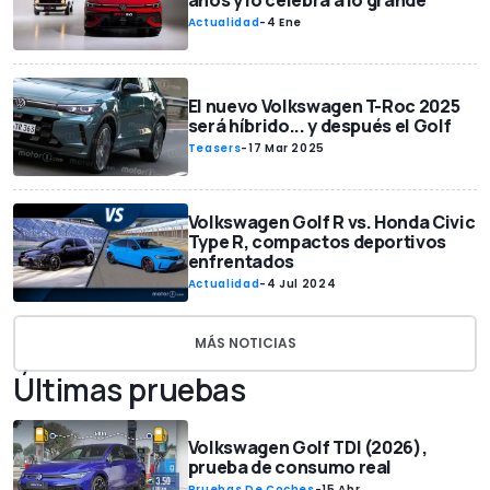
años y lo celebra a lo grande
Actualidad
-
4 Ene
El nuevo Volkswagen T-Roc 2025
será híbrido... y después el Golf
Teasers
-
17 Mar 2025
Volkswagen Golf R vs. Honda Civic
Type R, compactos deportivos
enfrentados
Actualidad
-
4 Jul 2024
MÁS NOTICIAS
Últimas pruebas
Volkswagen Golf TDI (2026),
prueba de consumo real
Pruebas De Coches
-
15 Abr