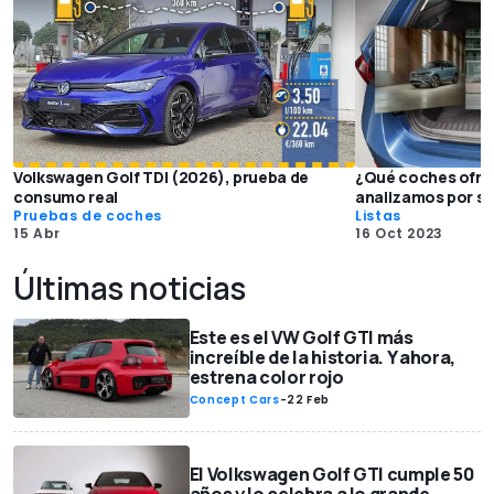
Volkswagen Golf TDI (2026), prueba de
¿Qué coches ofre
consumo real
analizamos por s
Pruebas de coches
Listas
15 Abr
16 Oct 2023
Últimas noticias
Este es el VW Golf GTI más
increíble de la historia. Y ahora,
estrena color rojo
Concept Cars
-
22 Feb
El Volkswagen Golf GTI cumple 50