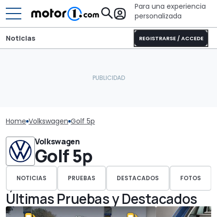
Para una experiencia
personalizada
Noticias
REGISTRARSE / ACCEDE
Home
Volkswagen
Golf 5p
Volkswagen
Golf 5p
NOTICIAS
PRUEBAS
DESTACADOS
FOTOS
Últimas Pruebas y Destacados