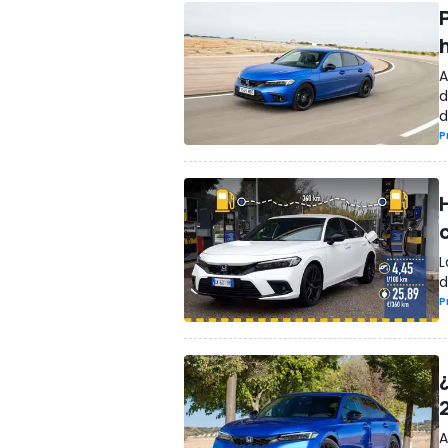
A
d
d
P
L
d
P
A