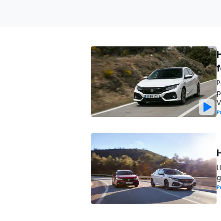
P
p
V
P
L
g
P