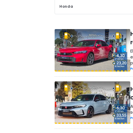
Honda
r
E
e
p
P
A
s
P