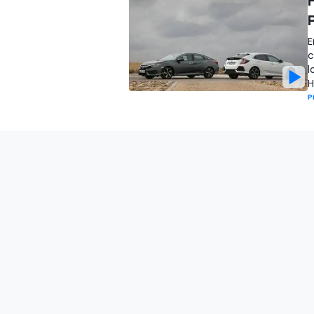
E
c
l
H
P