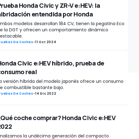
Prueba Honda Civic y ZR-V e:HEV: la
hibridación entendida por Honda
mbos modelos desarrollan 184 CV, tienen la pegatina Eco
e la DGT y ofrecen un comportamiento dinámico
estacable.
ruebas De Coches
-
11 Oct 2024
Honda Civic e:HEV híbrido, prueba de
consumo real
a versión híbrida del modelo japonés ofrece un consumo
e combustible bastante bajo.
ruebas De Coches
-
14 Dic 2022
¿Qué coche comprar? Honda Civic e:HEV
2022
nalizamos la undécima generación del compacto