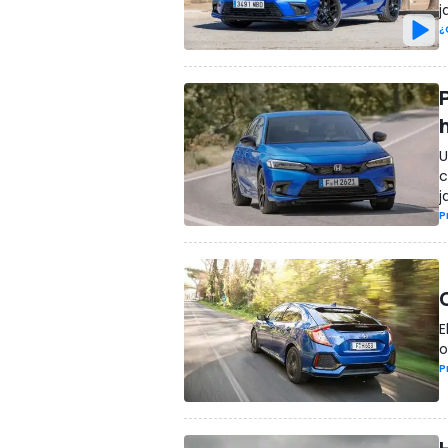
j
¿
U
c
j
P
E
o
P