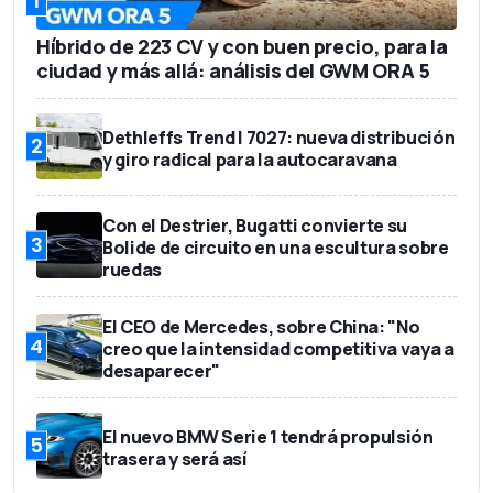
1
Híbrido de 223 CV y con buen precio, para la
ciudad y más allá: análisis del GWM ORA 5
Dethleffs Trend I 7027: nueva distribución
2
y giro radical para la autocaravana
Con el Destrier, Bugatti convierte su
3
Bolide de circuito en una escultura sobre
ruedas
El CEO de Mercedes, sobre China: "No
4
creo que la intensidad competitiva vaya a
desaparecer"
El nuevo BMW Serie 1 tendrá propulsión
5
trasera y será así