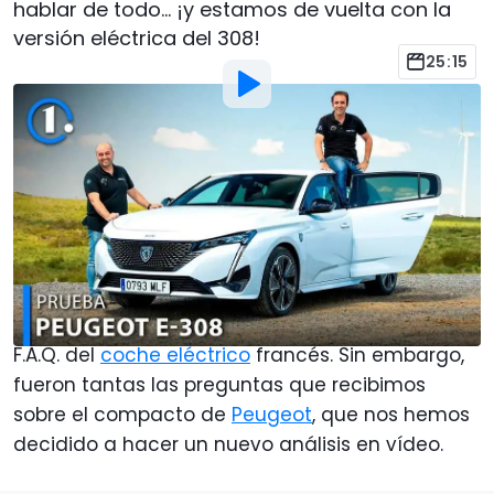
hablar de todo... ¡y estamos de vuelta con la
versión eléctrica del 308!
25:15
Por
:
Javier Llorente
27 Jun 2024
a las
19:00
Añadir Motor1.com como
fuente preferida en Google
Del nuevo
Peugeot E-308 2024
ya hemos
hablado largo y tendido a través de nuestro
F.A.Q. del
coche eléctrico
francés. Sin embargo,
fueron tantas las preguntas que recibimos
sobre el compacto de
Peugeot
, que nos hemos
decidido a hacer un nuevo análisis en vídeo.