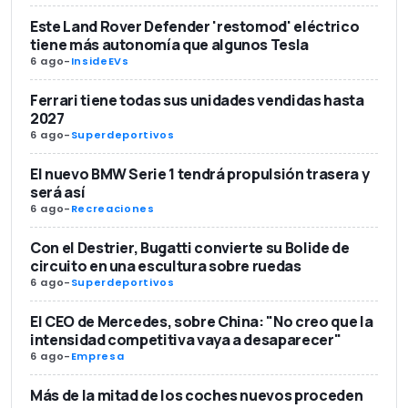
Este Land Rover Defender 'restomod' eléctrico
tiene más autonomía que algunos Tesla
6 ago
-
InsideEVs
Ferrari tiene todas sus unidades vendidas hasta
2027
6 ago
-
Superdeportivos
El nuevo BMW Serie 1 tendrá propulsión trasera y
será así
6 ago
-
Recreaciones
Con el Destrier, Bugatti convierte su Bolide de
circuito en una escultura sobre ruedas
6 ago
-
Superdeportivos
El CEO de Mercedes, sobre China: "No creo que la
intensidad competitiva vaya a desaparecer"
6 ago
-
Empresa
Más de la mitad de los coches nuevos proceden