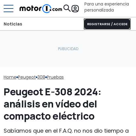
Para una experiencia
personalizada
Noticias
REGISTRARSE / ACCEDE
Este Land Rover Defender
El Mercedes Clase C
'restomod' eléctrico
Dacia Sandero
eléctrico, a prueba: más
tiene más autonomía
gasolina, pru
que lujo y autonomía
que algunos Tesla
consumo real
Home
Peugeot
308
Pruebas
Peugeot E-308 2024:
análisis en vídeo del
compacto eléctrico
Sabíamos que en el F.A.Q. no nos dio tiempo a