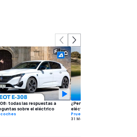
08: todas las respuestas a
¿Pensando en comprar el Peug
eguntas sobre el eléctrico
eléctrico? Respondemos a tus
 coches
Pruebas de coches
31 May 2024