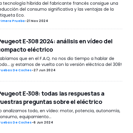
a tecnología híbrida del fabricante francés consigue una
educción del consumo significativa y las ventajas de la
tiqueta Eco.
rimera Prueba
-
21 Nov 2024
Peugeot E-308 2024: análisis en vídeo del
compacto eléctrico
abíamos que en el F.A.Q. no nos dio tiempo a hablar de
odo... ¡y estamos de vuelta con la versión eléctrica del 308!
ruebas De Coches
-
27 Jun 2024
Peugeot E-308: todas las respuestas a
vuestras preguntas sobre el eléctrico
o analizamos todo, en vídeo: motor, potencia, autonomía,
onsumo, equipamiento...
ruebas De Coches
-
6 Jun 2024