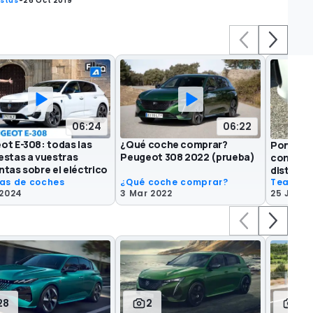
istas
-
26 Oct 2019
06:24
06:22
ot E-308: todas las
¿Qué coche comprar?
Ponemos
estas a vuestras
Peugeot 308 2022 (prueba)
compacto
tas sobre el eléctrico
distinto
as de coches
¿Qué coche comprar?
Teasers
 2024
3 Mar 2022
25 Jun 2
28
2
4