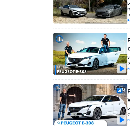
L
r
e
P
S
t
P
L
c
P