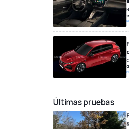
i
N
e
N
O
a
P
Últimas pruebas