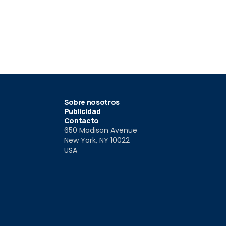
308 2025, render
Peugeot 308 2025
Peugeot 30
com
Hybrid 202
25
10 Abr 2025
20 Nov 202
Sobre nosotros
Publicidad
Contacto
650 Madison Avenue
New York, NY 10022
USA