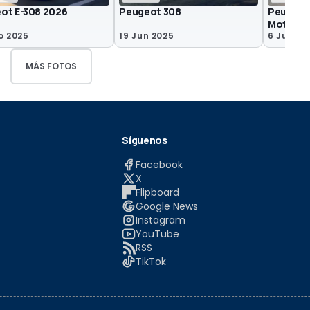
ot E-308 2026
Peugeot 308
Peugeot 
Motor1.
o 2025
19 Jun 2025
6 Jun 20
MÁS FOTOS
Síguenos
Facebook
X
Flipboard
Google News
Instagram
YouTube
RSS
TikTok