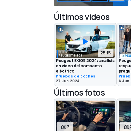
L
Últimos videos
25:15
Peugeot E-308 2024: análisis
Peuge
en vídeo del compacto
respu
eléctrico
pregun
Pruebas de coches
Prueb
27 Jun 2024
6 Jun
Últimos fotos
7