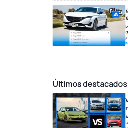
L
a
¡
P
Últimos destacados
r
A
c