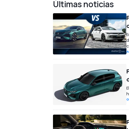
Últimas noticias
E
d
c
A
E
h
O