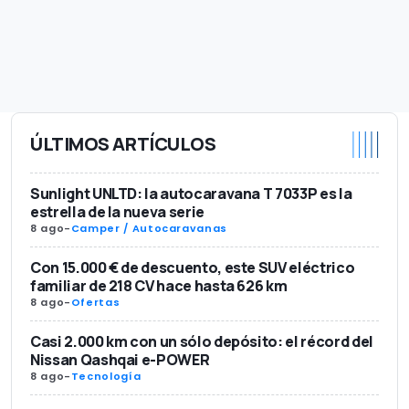
ÚLTIMOS ARTÍCULOS
Sunlight UNLTD: la autocaravana T 7033P es la
estrella de la nueva serie
8 ago
-
Camper / Autocaravanas
Con 15.000 € de descuento, este SUV eléctrico
familiar de 218 CV hace hasta 626 km
8 ago
-
Ofertas
Casi 2.000 km con un sólo depósito: el récord del
Nissan Qashqai e-POWER
8 ago
-
Tecnología