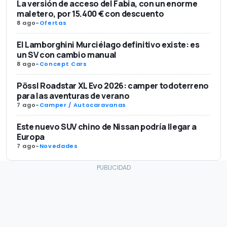
La versión de acceso del Fabia, con un enorme
maletero, por 15.400 € con descuento
8 ago
-
Ofertas
El Lamborghini Murciélago definitivo existe: es
un SV con cambio manual
8 ago
-
Concept Cars
Pössl Roadstar XL Evo 2026: camper todoterreno
para las aventuras de verano
7 ago
-
Camper / Autocaravanas
Este nuevo SUV chino de Nissan podría llegar a
Europa
7 ago
-
Novedades