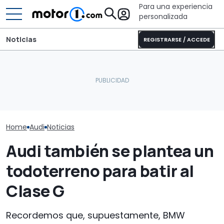
Para una experiencia
personalizada
Noticias
REGISTRARSE / ACCEDE
Audi afirma que el nuevo
Sunlight UNLTD: la
A2 e-tron es su coche
autocaravana T 7033P es
El Audi RS 3 m
más eficiente hasta la
la estrella de la nueva
de todos: 630 
fecha
serie
30 unidades
Home
Audi
Noticias
Audi también se plantea un
todoterreno para batir al
Clase G
Recordemos que, supuestamente, BMW