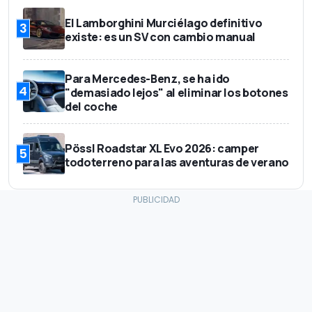
El Lamborghini Murciélago definitivo
3
existe: es un SV con cambio manual
Para Mercedes-Benz, se ha ido
4
"demasiado lejos" al eliminar los botones
del coche
Pössl Roadstar XL Evo 2026: camper
5
todoterreno para las aventuras de verano