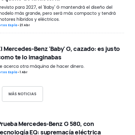
revisto para 2027, el 'Baby' G mantendrá el diseño del
odelo más grande, pero será más compacto y tendrá
otores híbridos y eléctricos.
otos Espía
-
21 Abr
El Mercedes-Benz 'Baby' G, cazado: es justo
como te lo imaginabas
e acerca otra máquina de hacer dinero.
otos Espía
-
1 Abr
MÁS NOTICIAS
Prueba Mercedes-Benz G 580, con
tecnología EQ: supremacía eléctrica