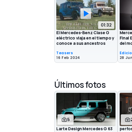
01:32
El Mercedes-Benz Clase G
Merce
eléctrico viaja en el tiempo y
Final 
conoce a sus ancestros
del m
Teasers
Edici
16 Feb 2024
28 Ju
Últimos fotos
5
Larte Design Mercedes G 63
perfo