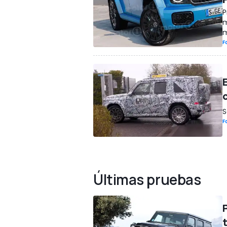
P
m
m
F
S
F
Últimas pruebas