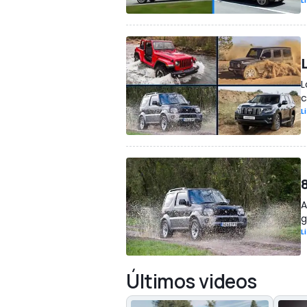
L
L
c
L
A
g
L
Últimos videos