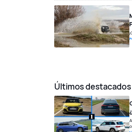
¡
P
Últimos destacados
A
o