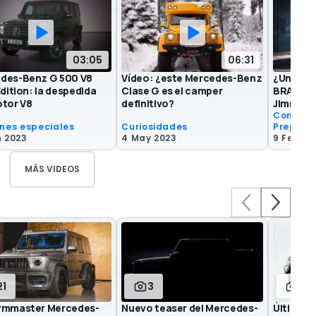
03:05
06:31
des-Benz G 500 V8
Vídeo: ¿este Mercedes-Benz
¿Un Mer
Edition: la despedida
Clase G es el camper
BRABUS? 
otor V8
definitivo?
Jimny!
Compone
ones especiales
Curiosidades
Prepara
n 2023
4 May 2023
9 Feb 20
MÁS VIDEOS
21
3
8
rmmaster Mercedes-
Nuevo teaser del Mercedes-
Último 