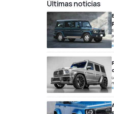
Últimas noticias
E
p
c
C
L
m
C