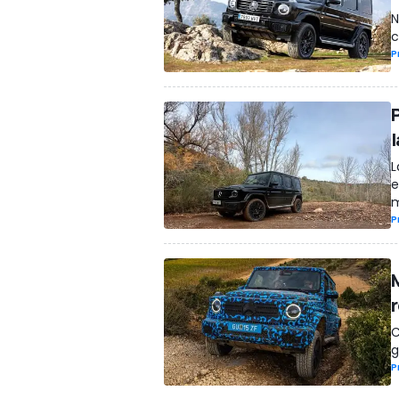
N
c
P
l
L
e
m
P
C
g
P