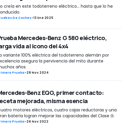
o creía en este todoterreno eléctrico... hasta que lo he
onducido.
ruebas De Coches
-
13 Ene 2025
Prueba Mercedes-Benz G 580 eléctrico,
arga vida al icono del 4x4
a variante 100% eléctrica del todoterreno alemán por
xcelencia asegura la pervivencia del mito durante
uchos años.
rimera Prueba
-
28 Nov 2024
Mercedes-Benz EQG, primer contacto:
receta mejorada, misma esencia
uatro motores eléctricos, cuatro cajas reductoras y una
ran batería logran mejorar las capacidades del Clase G.
rimera Prueba
-
26 Nov 2022