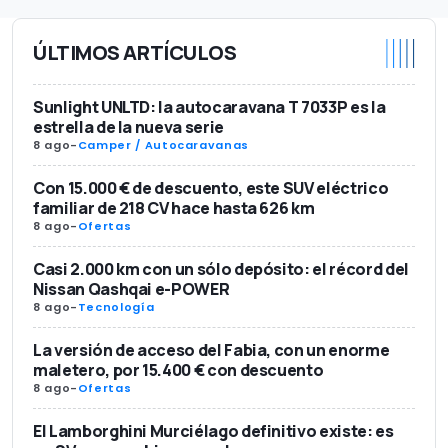
ÚLTIMOS ARTÍCULOS
Sunlight UNLTD: la autocaravana T 7033P es la
estrella de la nueva serie
8 ago
-
Camper / Autocaravanas
Con 15.000 € de descuento, este SUV eléctrico
familiar de 218 CV hace hasta 626 km
8 ago
-
Ofertas
Casi 2.000 km con un sólo depósito: el récord del
Nissan Qashqai e-POWER
8 ago
-
Tecnología
La versión de acceso del Fabia, con un enorme
maletero, por 15.400 € con descuento
8 ago
-
Ofertas
El Lamborghini Murciélago definitivo existe: es