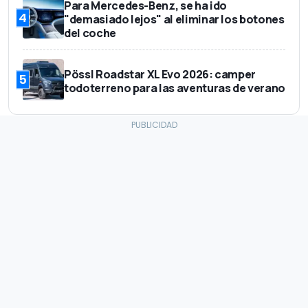
Para Mercedes-Benz, se ha ido
4
"demasiado lejos" al eliminar los botones
del coche
Pössl Roadstar XL Evo 2026: camper
5
todoterreno para las aventuras de verano