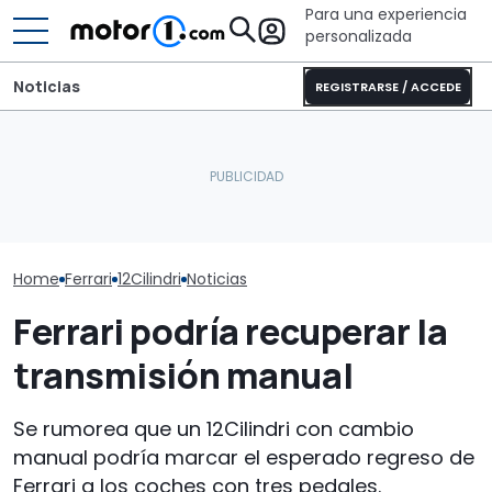
Para una experiencia
personalizada
Noticias
REGISTRARSE / ACCEDE
Sunlight UNLTD: la
Ferrari tiene todas sus
autocaravana T 7033P es
unidades vendidas hasta
la estrella de la nueva
Siete Ferrari 
2027
serie
a subasta en
Home
Ferrari
12Cilindri
Noticias
Ferrari podría recuperar la
transmisión manual
Se rumorea que un 12Cilindri con cambio
manual podría marcar el esperado regreso de
Ferrari a los coches con tres pedales.