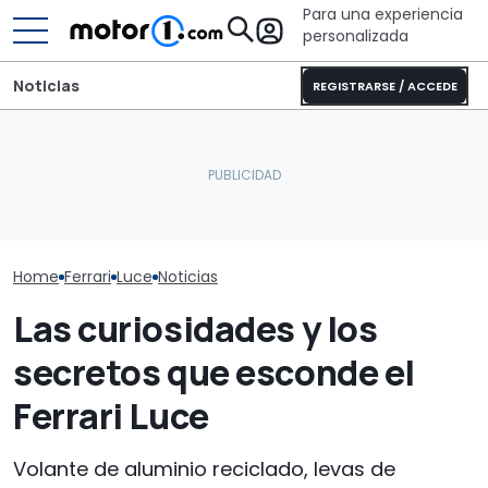
Para una experiencia
personalizada
Noticias
REGISTRARSE / ACCEDE
El CEO de Mercedes,
He sido el primero en ver
sobre China: "No creo que
Este es el prim
el coche más comentado
la intensidad competitiva
Luce de serie 
de los últimos años
vaya a desaparecer"
es increíble
Home
Ferrari
Luce
Noticias
Las curiosidades y los
secretos que esconde el
Ferrari Luce
Volante de aluminio reciclado, levas de