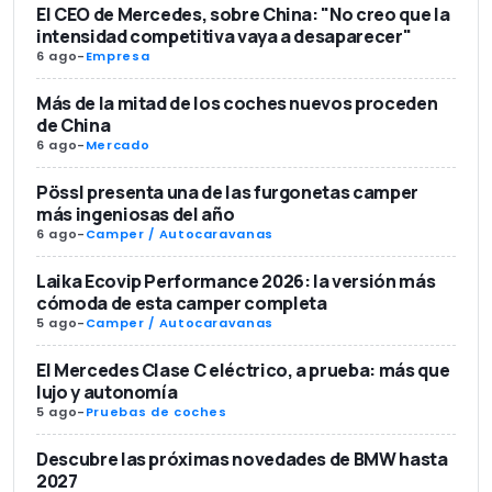
El CEO de Mercedes, sobre China: "No creo que la
intensidad competitiva vaya a desaparecer"
6 ago
-
Empresa
Más de la mitad de los coches nuevos proceden
de China
6 ago
-
Mercado
Pössl presenta una de las furgonetas camper
más ingeniosas del año
6 ago
-
Camper / Autocaravanas
Laika Ecovip Performance 2026: la versión más
cómoda de esta camper completa
5 ago
-
Camper / Autocaravanas
El Mercedes Clase C eléctrico, a prueba: más que
lujo y autonomía
5 ago
-
Pruebas de coches
Descubre las próximas novedades de BMW hasta
2027