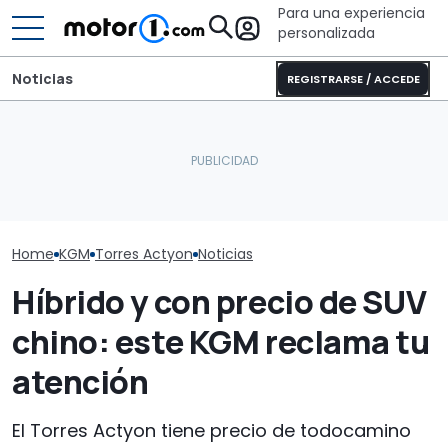
Para una experiencia
personalizada
Noticias
REGISTRARSE / ACCEDE
El T-Roc híbrido ya sabe
Por 16.851 € y 
lo que le espera: este SUV
Puede que Harley-
casi 1.100 km 
chino barato sigue sin
Davidson fabrique esta
autonomía, es
subir de precio
impresionante café racer
olvidada plant
SUV
Home
KGM
Torres Actyon
Noticias
Híbrido y con precio de SUV
chino: este KGM reclama tu
atención
El Torres Actyon tiene precio de todocamino