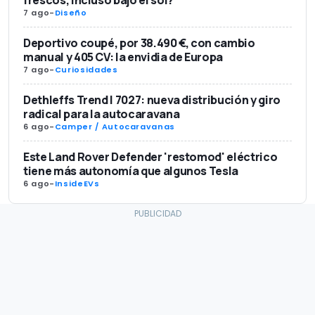
7 ago
-
Diseño
Deportivo coupé, por 38.490 €, con cambio
manual y 405 CV: la envidia de Europa
7 ago
-
Curiosidades
Dethleffs Trend I 7027: nueva distribución y giro
radical para la autocaravana
6 ago
-
Camper / Autocaravanas
Este Land Rover Defender 'restomod' eléctrico
tiene más autonomía que algunos Tesla
6 ago
-
InsideEVs