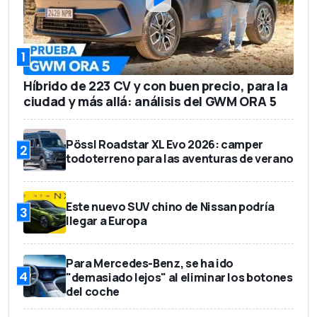
1
Híbrido de 223 CV y con buen precio, para la
ciudad y más allá: análisis del GWM ORA 5
Pössl Roadstar XL Evo 2026: camper
2
todoterreno para las aventuras de verano
Este nuevo SUV chino de Nissan podría
3
llegar a Europa
Para Mercedes-Benz, se ha ido
4
"demasiado lejos" al eliminar los botones
del coche