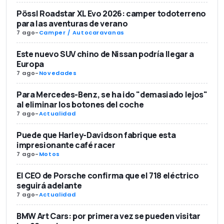
Pössl Roadstar XL Evo 2026: camper todoterreno
para las aventuras de verano
7 ago
-
Camper / Autocaravanas
Este nuevo SUV chino de Nissan podría llegar a
Europa
7 ago
-
Novedades
Para Mercedes-Benz, se ha ido "demasiado lejos"
al eliminar los botones del coche
7 ago
-
Actualidad
Puede que Harley-Davidson fabrique esta
impresionante café racer
7 ago
-
Motos
El CEO de Porsche confirma que el 718 eléctrico
seguirá adelante
7 ago
-
Actualidad
BMW Art Cars: por primera vez se pueden visitar