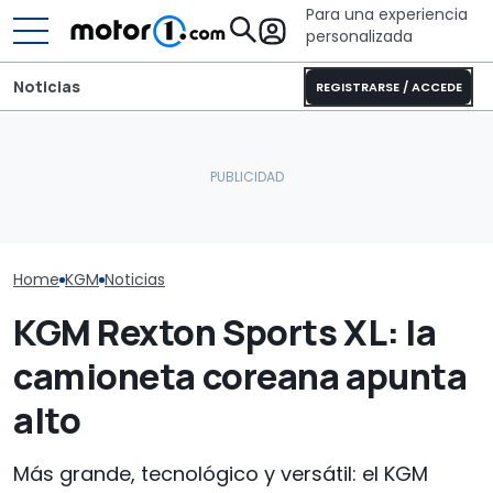
Para una experiencia
personalizada
Noticias
REGISTRARSE / ACCEDE
Este SUV coreano se ha
Pössl Roadstar XL Evo
abaratado tanto que el
2026: camper
Este nuevo SU
Sandero Stepway ya no
todoterreno para las
Nissan podría 
es una ganga
aventuras de verano
Europa
Home
KGM
Noticias
KGM Rexton Sports XL: la
camioneta coreana apunta
alto
Más grande, tecnológico y versátil: el KGM