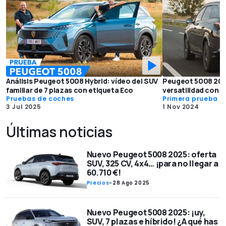
Análisis Peugeot 5008 Hybrid: vídeo del SUV
Peugeot 5008 202
familiar de 7 plazas con etiqueta Eco
versatilidad con s
Pruebas de coches
Primera prueba
3 Jul 2025
1 Nov 2024
Últimas noticias
Nuevo Peugeot 5008 2025: oferta
SUV, 325 CV, 4x4… ¡para no llegar a
60.710 €!
Precios
-
28 Ago 2025
Nuevo Peugeot 5008 2025: ¡uy,
SUV, 7 plazas e híbrido! ¿A qué has