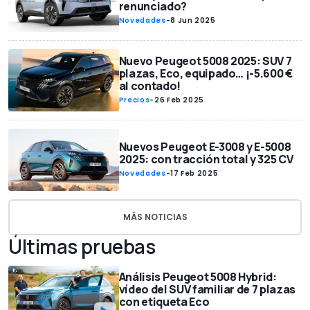
renunciado?
Novedades
-
8 Jun 2025
Nuevo Peugeot 5008 2025: SUV 7
plazas, Eco, equipado… ¡-5.600 €
al contado!
Precios
-
26 Feb 2025
Nuevos Peugeot E-3008 y E-5008
2025: con tracción total y 325 CV
Novedades
-
17 Feb 2025
MÁS NOTICIAS
Últimas pruebas
Análisis Peugeot 5008 Hybrid:
vídeo del SUV familiar de 7 plazas
con etiqueta Eco