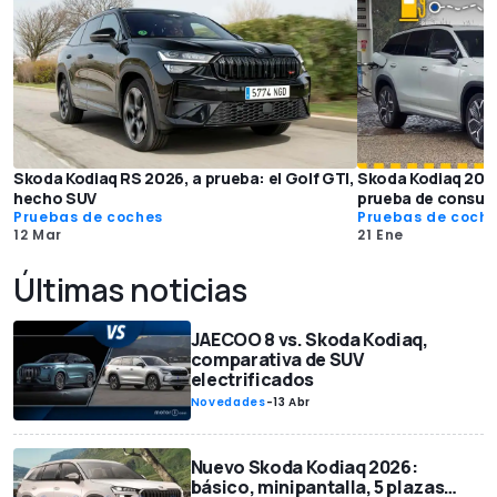
Skoda Kodiaq RS 2026, a prueba: el Golf GTI,
Skoda Kodiaq 2026
hecho SUV
prueba de consum
Pruebas de coches
Pruebas de coch
12 Mar
21 Ene
Últimas noticias
JAECOO 8 vs. Skoda Kodiaq,
comparativa de SUV
electrificados
Novedades
-
13 Abr
Nuevo Skoda Kodiaq 2026:
básico, minipantalla, 5 plazas…