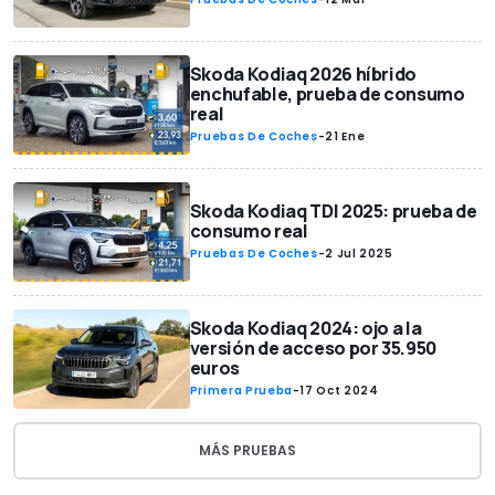
Skoda Kodiaq 2026 híbrido
enchufable, prueba de consumo
real
Pruebas De Coches
-
21 Ene
Skoda Kodiaq TDI 2025: prueba de
consumo real
Pruebas De Coches
-
2 Jul 2025
Skoda Kodiaq 2024: ojo a la
versión de acceso por 35.950
euros
Primera Prueba
-
17 Oct 2024
MÁS PRUEBAS