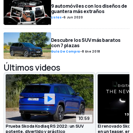
9 automóviles con los diseños de
guantera más extraños
Listas
-
6 Jun 2020
Descubre los SUV más baratos
con 7 plazas
Guía De Compra
-
8 Ene 2018
Últimos videos
10:59
Prueba Skoda Kodiaq RS 2022: un SUV
El renovado Skod
potente, divertido y práctico
en un teaser, en 