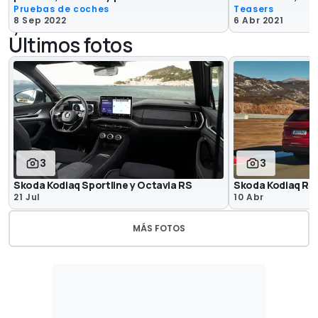
Pruebas de coches
Teasers
8 Sep 2022
6 Abr 2021
Últimos fotos
3
3
Skoda Kodiaq Sportline y Octavia RS
Skoda Kodiaq RS,
21 Jul
10 Abr
MÁS FOTOS