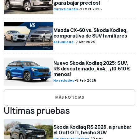
¡para bajar precios!
Curiosidades
-
21 Oct 2025
Mazda CX-60 vs. Skoda Kodiaq,
comparativa de SUV familiares
Actualidad
-
7 Abr 2025
Nuevo Skoda Kodiaq 2025: SUV,
RS descafeinado, 4x4… ¡10.610 €
menos!
Novedades
-
5 Feb 2025
MÁS NOTICIAS
Últimas pruebas
Skoda Kodiaq RS 2026, a prueba:
el Golf GTI, hecho SUV
Pruebas De Coches
-
12 Mar