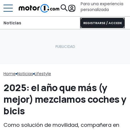
Para una experiencia
personalizada
Noticias
REGISTRARSE / ACCEDE
Deportivo coupé, por
Las 10 cosas q
38.490 €, con cambio
aprendido en 
En marcha el sorteo de
manual y 405 CV: la
aventura del 
Ducati y Marc Márquez
envidia de Europa
Trophy
Home
Noticias
Lifestyle
2025: el año que más (y
mejor) mezclamos coches y
bicis
Como solución de movilidad, compañera en