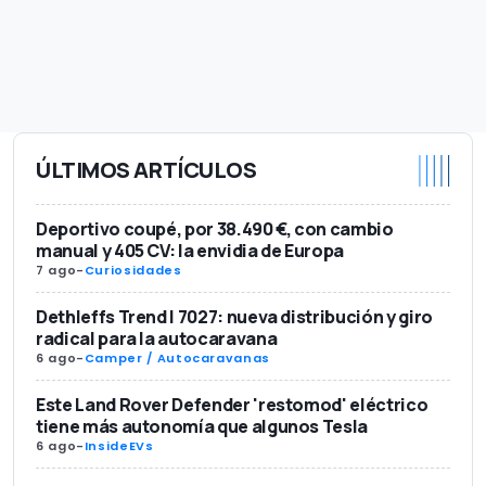
ÚLTIMOS ARTÍCULOS
Deportivo coupé, por 38.490 €, con cambio
manual y 405 CV: la envidia de Europa
7 ago
-
Curiosidades
Dethleffs Trend I 7027: nueva distribución y giro
radical para la autocaravana
6 ago
-
Camper / Autocaravanas
Este Land Rover Defender 'restomod' eléctrico
tiene más autonomía que algunos Tesla
6 ago
-
InsideEVs