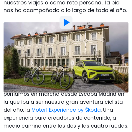
nuestros viajes o como reto personal, la bici
nos ha acompañado a lo largo de todo el año.
Foto:
Motor1.com España
Por
:
Javier Llorente
4 Ene
a las
22:37
Añadir Motor1.com como
fuente preferida en Google
A finales del pasado mes de noviembre, nos
poníamos en marcha desde Escapa Madrid en
la que iba a ser nuestra gran aventura ciclista
del año: la
Motor1 Experience by Škoda
. Una
experiencia para creadores de contenido, a
medio camino entre las dos y las cuatro ruedas.