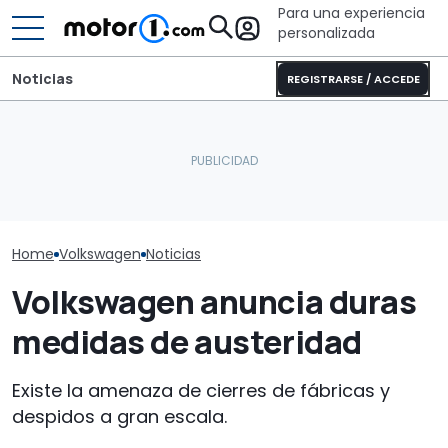
Para una experiencia
personalizada
Noticias
REGISTRARSE / ACCEDE
¿Por qué los coches
Deportivo coupé, por
GWM Ora 5 fre
modernos se mantienen
38.490 €, con cambio
Volkswagen T-
más frescos, incluso bajo
manual y 405 CV: la
comparativa 
el sol?
envidia de Europa
crossover per
Home
Volkswagen
Noticias
Volkswagen anuncia duras
medidas de austeridad
Existe la amenaza de cierres de fábricas y
despidos a gran escala.