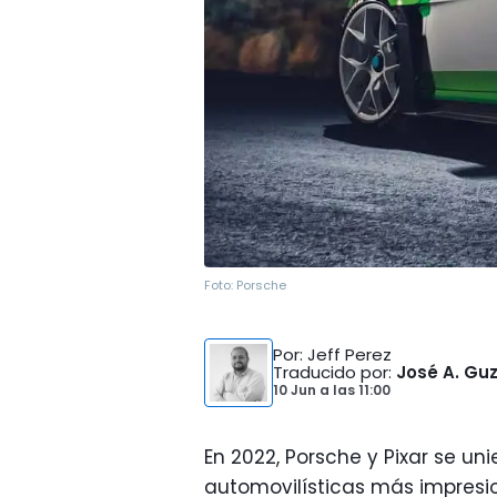
Foto:
Porsche
Por
: Jeff Perez
Traducido por
:
José A. G
10 Jun
a las
11:00
En 2022, Porsche y Pixar se un
automovilísticas más impresion