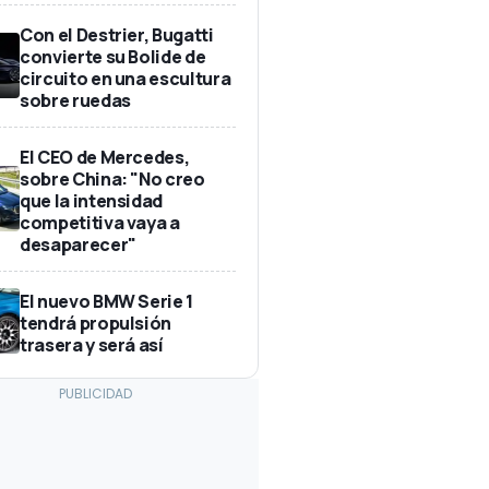
Con el Destrier, Bugatti
convierte su Bolide de
circuito en una escultura
sobre ruedas
El CEO de Mercedes,
sobre China: "No creo
que la intensidad
competitiva vaya a
desaparecer"
El nuevo BMW Serie 1
tendrá propulsión
trasera y será así