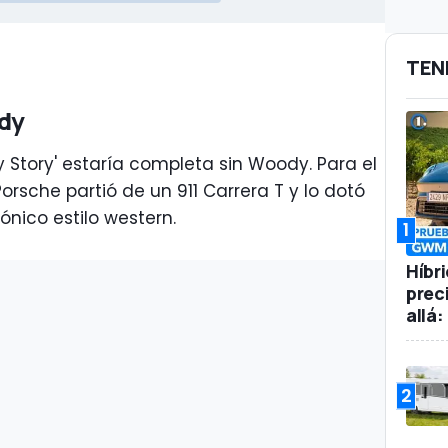
TEN
ody
y Story' estaría completa sin Woody. Para el
rsche partió de un 911 Carrera T y lo dotó
ónico estilo western.
1
Híbr
prec
allá
2