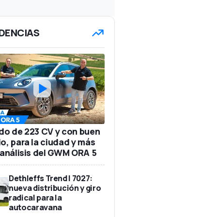
DENCIAS
ido de 223 CV y con buen
io, para la ciudad y más
: análisis del GWM ORA 5
Dethleffs Trend I 7027:
nueva distribución y giro
radical para la
autocaravana