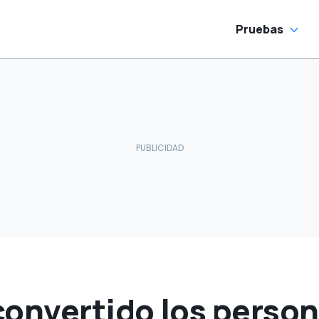
decoraciones retro
Pruebas
onvertido los person