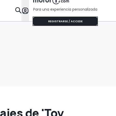
que algunos Tesla
Para una experiencia personalizada
Desta
REGISTRARSE / ACCEDE
ajes de 'Toy