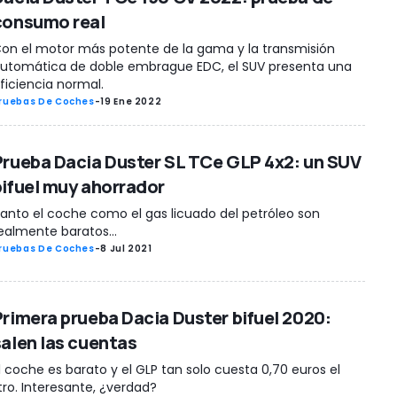
consumo real
on el motor más potente de la gama y la transmisión
utomática de doble embrague EDC, el SUV presenta una
ficiencia normal.
ruebas De Coches
-
19 Ene 2022
Prueba Dacia Duster SL TCe GLP 4x2: un SUV
bifuel muy ahorrador
anto el coche como el gas licuado del petróleo son
ealmente baratos...
ruebas De Coches
-
8 Jul 2021
Primera prueba Dacia Duster bifuel 2020:
salen las cuentas
l coche es barato y el GLP tan solo cuesta 0,70 euros el
itro. Interesante, ¿verdad?