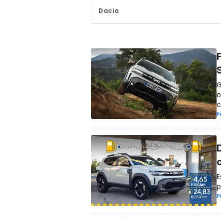
Dacia
G
o
c
P
E
p
P