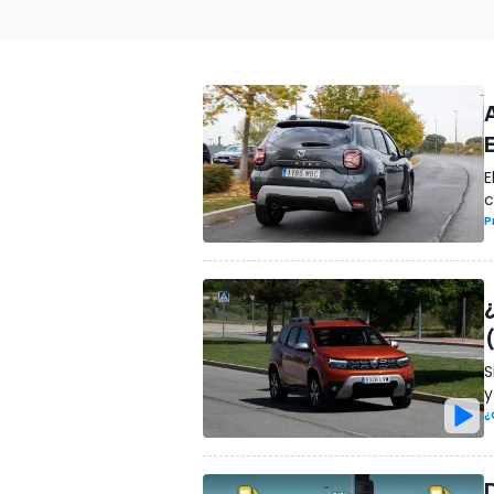
E
c
P
S
y
¿