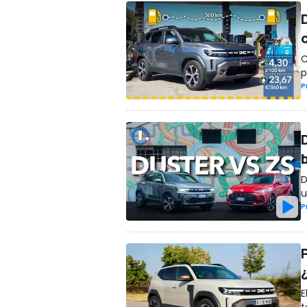
C
p
P
D
u
P
E