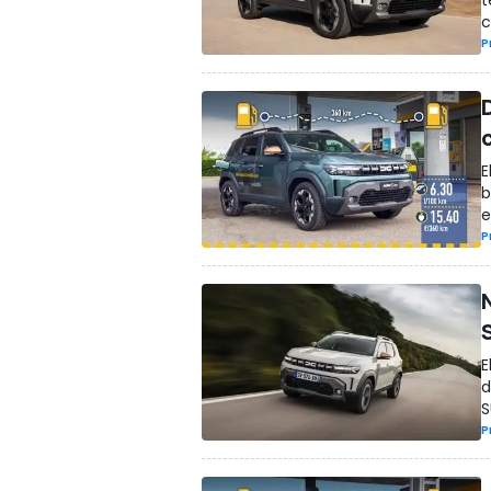
t
c
P
E
b
e
P
E
d
S
P