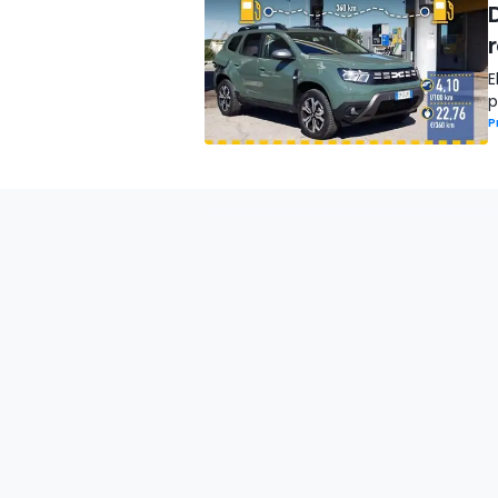
r
E
p
P