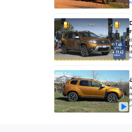
P
r
E
r
d
P
A
a
p
¿