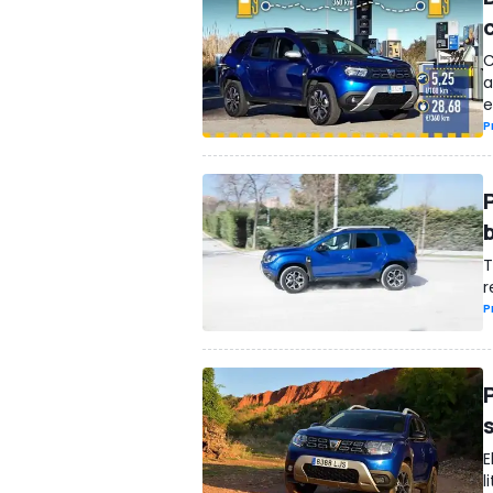
C
a
e
P
T
r
P
E
l