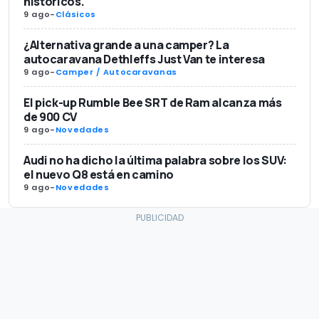
históricos.
9 ago
-
Clásicos
¿Alternativa grande a una camper? La
autocaravana Dethleffs Just Van te interesa
9 ago
-
Camper / Autocaravanas
El pick-up Rumble Bee SRT de Ram alcanza más
de 900 CV
9 ago
-
Novedades
Audi no ha dicho la última palabra sobre los SUV:
el nuevo Q8 está en camino
9 ago
-
Novedades