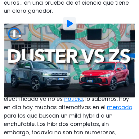
euros... en una prueba de eficiencia que tiene
un claro ganador.
Foto:
Motor1 Italy
Por
: Lorenzo Curatti
Traducido por
:
Javier Llorente
11 Mar 2025
a las
13:39
Añadir Motor1.com como
fuente preferida en Google
A estas alturas, la llegada de un nuevo SUV
electrificado ya no es
noticia
, lo sabemos. Hoy
en día hay muchas alternativas en el
mercado
para los que buscan un mild hybrid o un
enchufable. Los híbridos completos, sin
embargo, todavía no son tan numerosos,