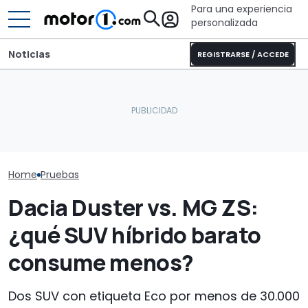
Para una experiencia
personalizada
Noticias
REGISTRARSE / ACCEDE
Audi Q9 frente a
El 'Nissan Duster' podría
Mercedes-Benz GLS:
Dacia Sandero
repetir el increíble éxito
duelo entre SUV
gasolina, pru
del Qashqai
alemanes de lujo
consumo real
Home
Pruebas
Dacia Duster vs. MG ZS:
¿qué SUV híbrido barato
consume menos?
Dos SUV con etiqueta Eco por menos de 30.000