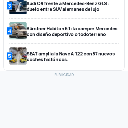
Audi Q9 frente a Mercedes-Benz GLS:
3
duelo entre SUV alemanes de lujo
Bürstner Habiton 6.1: la camper Mercedes
4
con diseño deportivo o todoterreno
SEAT amplía la Nave A-122 con 57 nuevos
5
coches históricos.