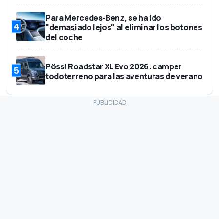
Para Mercedes-Benz, se ha ido
4
"demasiado lejos" al eliminar los botones
del coche
Pössl Roadstar XL Evo 2026: camper
5
todoterreno para las aventuras de verano