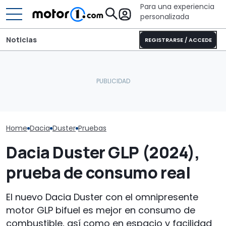
Para una experiencia
personalizada
Noticias
REGISTRARSE / ACCEDE
La versión de acceso del
Probamos el D
El 'Nissan Duster' podría
Fabia, con un enorme
4x4 con GLP: e
repetir el increíble éxito
maletero, por 15.400 €
barato que se
del Qashqai
con descuento
todo
Home
Dacia
Duster
Pruebas
Dacia Duster GLP (2024),
prueba de consumo real
El nuevo Dacia Duster con el omnipresente
motor GLP bifuel es mejor en consumo de
combustible, así como en espacio y facilidad