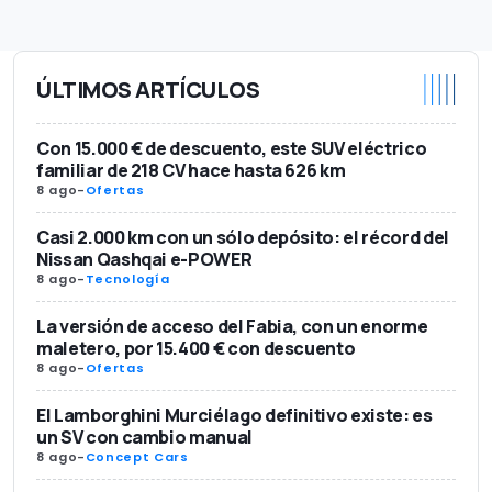
ÚLTIMOS ARTÍCULOS
Con 15.000 € de descuento, este SUV eléctrico
familiar de 218 CV hace hasta 626 km
8 ago
-
Ofertas
Casi 2.000 km con un sólo depósito: el récord del
Nissan Qashqai e-POWER
8 ago
-
Tecnología
La versión de acceso del Fabia, con un enorme
maletero, por 15.400 € con descuento
8 ago
-
Ofertas
El Lamborghini Murciélago definitivo existe: es
un SV con cambio manual
8 ago
-
Concept Cars