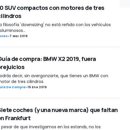
10 SUV compactos con motores de tres
cilindros
a filosofía 'downsizing' no está reñida con los vehículos
oluminosos...
istas
-
7 Mar 2019
Guía de compra: BMW X2 2019, fuera
prejuicios
odrás decir, sin avergonzarte, que tienes un BMW con
otor de tres cilindros.
uía De Compra
-
15 Ene 2019
Siete coches (y una nueva marca) que faltan
en Frankfurt
 pesar de que investigamos en los estands, no los