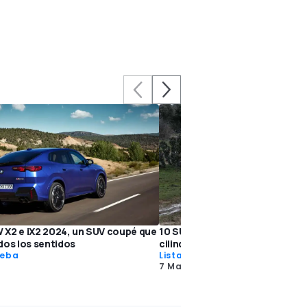
X2 e iX2 2024, un SUV coupé que
10 SUV compactos con motores
dos los sentidos
cilindros
ueba
Listas
7 Mar 2019