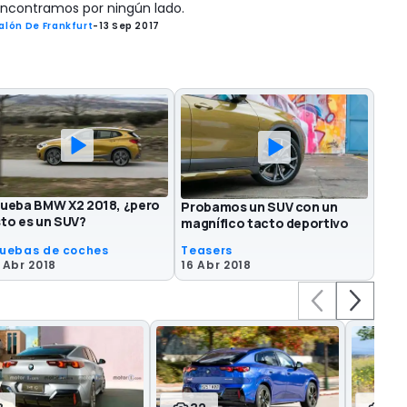
ncontramos por ningún lado.
alón De Frankfurt
-
13 Sep 2017
rueba BMW X2 2018, ¿pero
Probamos un SUV con un
to es un SUV?
magnífico tacto deportivo
ruebas de coches
Teasers
 Abr 2018
16 Abr 2018