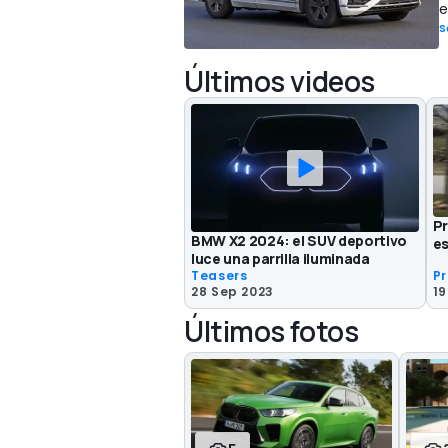
e
S
Últimos videos
P
BMW X2 2024: el SUV deportivo
es
luce una parrilla iluminada
Teasers
P
28 Sep 2023
19
Últimos fotos