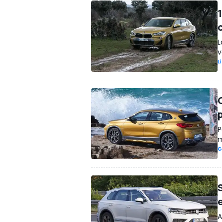
L
v
L
P
m
G
A