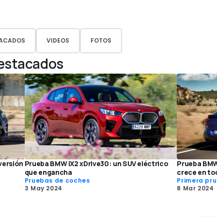
ACADOS
VIDEOS
FOTOS
Destacados
versión
Prueba BMW iX2 xDrive30: un SUV eléctrico
Prueba BMW 
que engancha
crece en to
Pruebas de coches
Primera pr
3 May 2024
8 Mar 2024