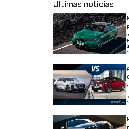
Últimas noticias
L
e
a
N
R
S
c
A