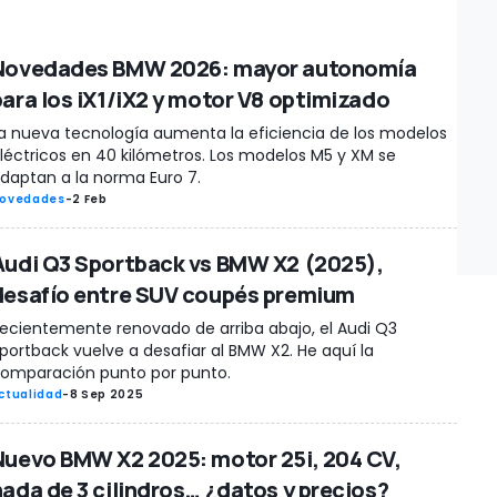
Novedades BMW 2026: mayor autonomía
para los iX1/iX2 y motor V8 optimizado
a nueva tecnología aumenta la eficiencia de los modelos
léctricos en 40 kilómetros. Los modelos M5 y XM se
daptan a la norma Euro 7.
ovedades
-
2 Feb
Audi Q3 Sportback vs BMW X2 (2025),
desafío entre SUV coupés premium
ecientemente renovado de arriba abajo, el Audi Q3
portback vuelve a desafiar al BMW X2. He aquí la
omparación punto por punto.
ctualidad
-
8 Sep 2025
Nuevo BMW X2 2025: motor 25i, 204 CV,
nada de 3 cilindros… ¿datos y precios?