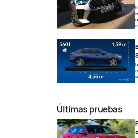
E
e
u
N
L
e
M
Últimas pruebas