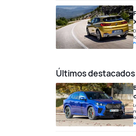
D
l
P
Últimos destacados
L
m
a
G