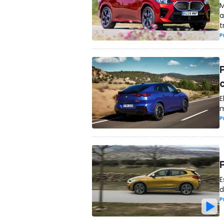
M
a
t
P
E
m
P
E
d
P