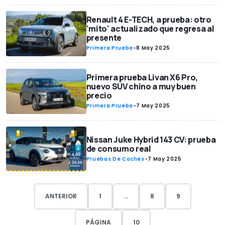
Renault 4 E-TECH, a prueba: otro
'mito' actualizado que regresa al
presente
Primera Prueba
-
8 May 2025
Primera prueba Livan X6 Pro,
nuevo SUV chino a muy buen
precio
Primera Prueba
-
7 May 2025
Nissan Juke Hybrid 143 CV: prueba
de consumo real
Pruebas De Coches
-
7 May 2025
ANTERIOR
1
...
8
9
PÁGINA
10