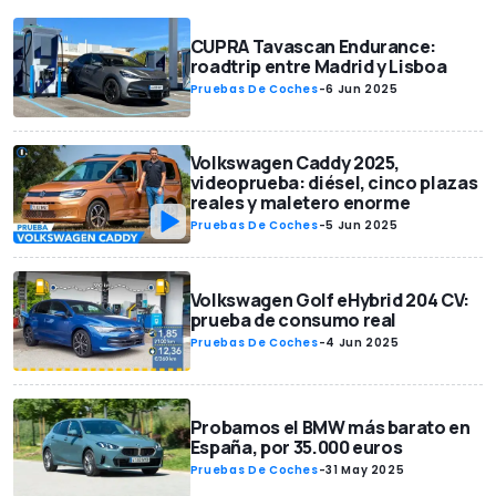
CUPRA Tavascan Endurance:
roadtrip entre Madrid y Lisboa
Pruebas De Coches
-
6 Jun 2025
Volkswagen Caddy 2025,
videoprueba: diésel, cinco plazas
reales y maletero enorme
Pruebas De Coches
-
5 Jun 2025
Volkswagen Golf eHybrid 204 CV:
prueba de consumo real
Pruebas De Coches
-
4 Jun 2025
Probamos el BMW más barato en
España, por 35.000 euros
Pruebas De Coches
-
31 May 2025