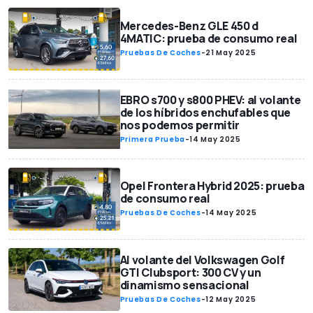
Mercedes-Benz GLE 450 d
4MATIC: prueba de consumo real
Pruebas De Coches
-
21 May 2025
EBRO s700 y s800 PHEV: al volante
de los híbridos enchufables que
nos podemos permitir
Primera Prueba
-
14 May 2025
Opel Frontera Hybrid 2025: prueba
de consumo real
Pruebas De Coches
-
14 May 2025
Al volante del Volkswagen Golf
GTI Clubsport: 300 CV y un
dinamismo sensacional
Pruebas De Coches
-
12 May 2025