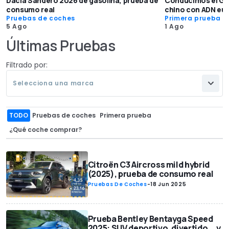
Dacia Sandero 2026 de gasolina, prueba de
Conducimos el GAC
consumo real
chino con ADN eu
Pruebas de coches
Primera prueba
5 Ago
1 Ago
Últimas Pruebas
Filtrado por:
Selecciona una marca
TODO
Pruebas de coches
Primera prueba
¿Qué coche comprar?
Citroën C3 Aircross mild hybrid
(2025), prueba de consumo real
Pruebas De Coches
-
18 Jun 2025
Prueba Bentley Bentayga Speed
2025: SUV deportivo, divertido... y