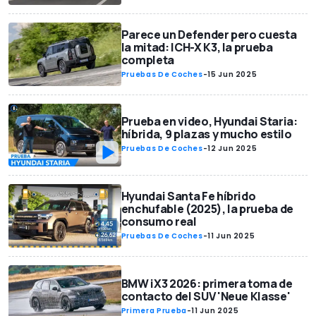
Parece un Defender pero cuesta
la mitad: ICH-X K3, la prueba
completa
Pruebas De Coches
-
15 Jun 2025
Prueba en video, Hyundai Staria:
híbrida, 9 plazas y mucho estilo
Pruebas De Coches
-
12 Jun 2025
Hyundai Santa Fe híbrido
enchufable (2025), la prueba de
consumo real
Pruebas De Coches
-
11 Jun 2025
BMW iX3 2026: primera toma de
contacto del SUV 'Neue Klasse'
Primera Prueba
-
11 Jun 2025