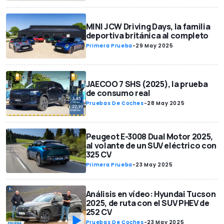
MINI JCW Driving Days, la familia
deportiva británica al completo
Primera Prueba
-
29 May 2025
JAECOO 7 SHS (2025), la prueba
de consumo real
Pruebas De Coches
-
28 May 2025
Peugeot E-3008 Dual Motor 2025,
al volante de un SUV eléctrico con
325 CV
Primera Prueba
-
23 May 2025
Análisis en vídeo: Hyundai Tucson
2025, de ruta con el SUV PHEV de
252 CV
Pruebas De Coches
-
23 May 2025