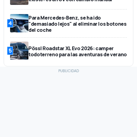
Para Mercedes-Benz, se ha ido
4
"demasiado lejos" al eliminar los botones
del coche
Pössl Roadstar XL Evo 2026: camper
5
todoterreno para las aventuras de verano