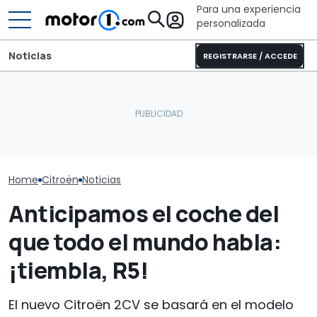
Para una experiencia
personalizada
Noticias
REGISTRARSE / ACCEDE
¿Por qué los coches
modernos se mantienen
El Lamborghini Murciélago
Fiat impulsa a 
más frescos, incluso bajo
definitivo existe: es un SV
estas son las
el sol?
con cambio manual
crecerán en 2
Home
Citroën
Noticias
Anticipamos el coche del
que todo el mundo habla:
¡tiembla, R5!
El nuevo Citroën 2CV se basará en el modelo