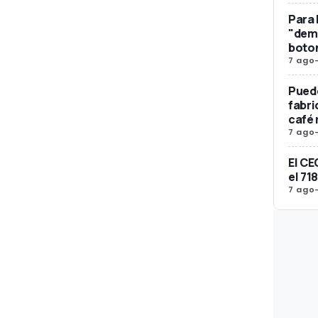
Para 
"dema
boto
7 ago
Pued
fabri
café 
7 ago
El CE
el 71
7 ago