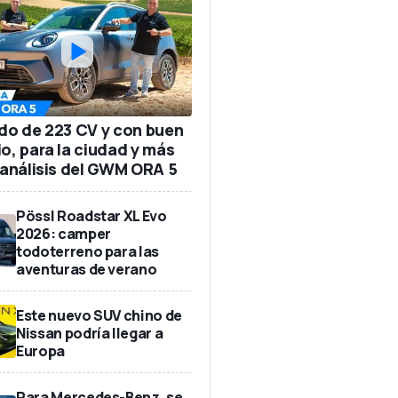
ido de 223 CV y con buen
io, para la ciudad y más
: análisis del GWM ORA 5
Pössl Roadstar XL Evo
2026: camper
todoterreno para las
aventuras de verano
Este nuevo SUV chino de
Nissan podría llegar a
Europa
Para Mercedes-Benz, se