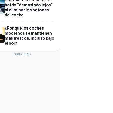
ha ido "demasiado lejos"
al eliminar los botones
del coche
¿Por qué los coches
modernos se mantienen
más frescos, incluso bajo
el sol?