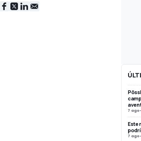
ÚLT
Pössl
campe
avent
7 ago
Este 
podrí
7 ago