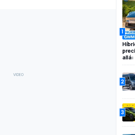
1
Híbr
prec
allá
2
3