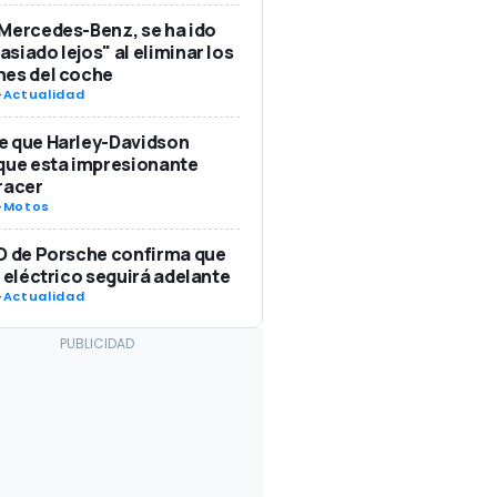
Mercedes-Benz, se ha ido
siado lejos" al eliminar los
nes del coche
-
Actualidad
e que Harley-Davidson
que esta impresionante
racer
-
Motos
O de Porsche confirma que
8 eléctrico seguirá adelante
-
Actualidad