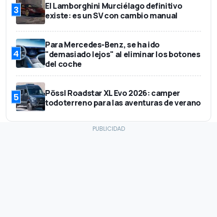
El Lamborghini Murciélago definitivo
3
existe: es un SV con cambio manual
Para Mercedes-Benz, se ha ido
4
"demasiado lejos" al eliminar los botones
del coche
Pössl Roadstar XL Evo 2026: camper
5
todoterreno para las aventuras de verano