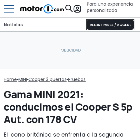
Para una experiencia
personalizada
Noticias
REGISTRARSE / ACCEDE
Sunlight UNLTD: la
El nuevo MINI especial
autocaravana T 7033P es
MINI Countrym
rinde homenaje al 'Made
la estrella de la nueva
Edition, prueb
in UK'
serie
Montañas Roc
Home
MINI
Cooper 3 puertas
Pruebas
Gama MINI 2021:
conducimos el Cooper S 5p
Aut. con 178 CV
El icono británico se enfrenta a la segunda