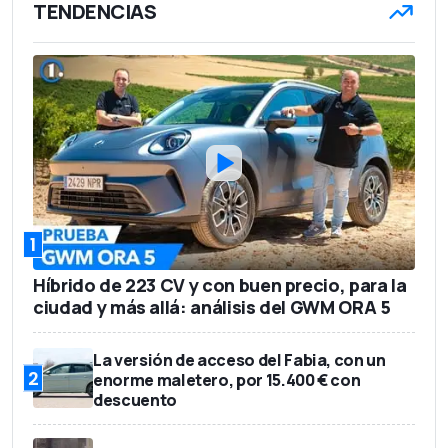
TENDENCIAS
1,42 m
Altura
1.355 kg
Peso en vacío
5
Número de asientos
278 l
Capacidad del maletero
32.400 euros
Precio base
1
Híbrido de 223 CV y con buen precio, para la
ciudad y más allá: análisis del GWM ORA 5
La versión de acceso del Fabia, con un
2
enorme maletero, por 15.400 € con
descuento