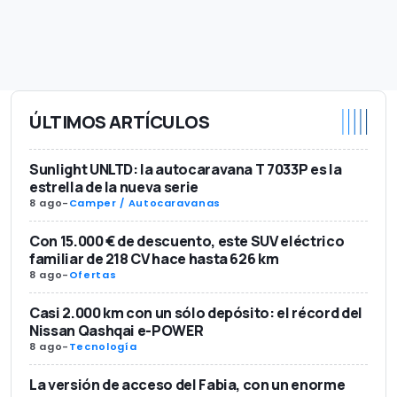
ÚLTIMOS ARTÍCULOS
Sunlight UNLTD: la autocaravana T 7033P es la
estrella de la nueva serie
8 ago
-
Camper / Autocaravanas
Con 15.000 € de descuento, este SUV eléctrico
familiar de 218 CV hace hasta 626 km
8 ago
-
Ofertas
Casi 2.000 km con un sólo depósito: el récord del
Nissan Qashqai e-POWER
8 ago
-
Tecnología
La versión de acceso del Fabia, con un enorme