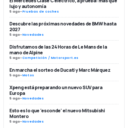
El Mercedes Clase C eléctrico, a prueba: más que
lujo y autonomía
5 ago
-
Pruebas de coches
Descubre las próximas novedades de BMW hasta
2027
5 ago
-
Novedades
Disfrutamos de las 24 Horas de Le Mans de la
mano de Alpine
5 ago
-
Competición / Motorsport.es
En marcha el sorteo de Ducati y Marc Márquez
5 ago
-
Motos
Xpeng está preparando un nuevo SUV para
Europa
5 ago
-
Novedades
Esto es lo que 'esconde' el nuevo Mitsubishi
Montero
5 ago
-
Novedades