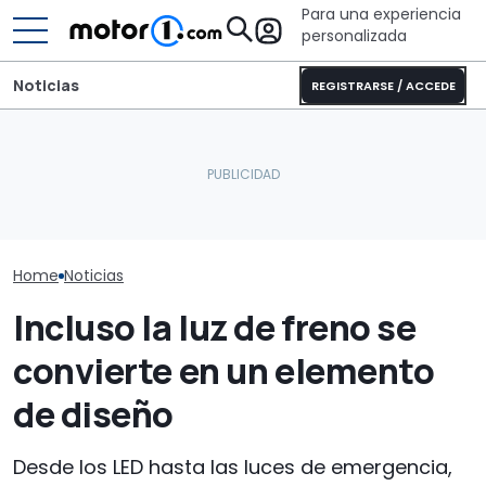
Para una experiencia
personalizada
Noticias
REGISTRARSE / ACCEDE
Laika Ecovip Performance
Vídeo: Merce
El Mercedes Clase C
2026: la versión más
GLA 2026, más
eléctrico, a prueba: más
cómoda de esta camper
eléctrico y gas
que lujo y autonomía
completa
hasta 353 CV
Home
Noticias
Incluso la luz de freno se
convierte en un elemento
de diseño
Desde los LED hasta las luces de emergencia,