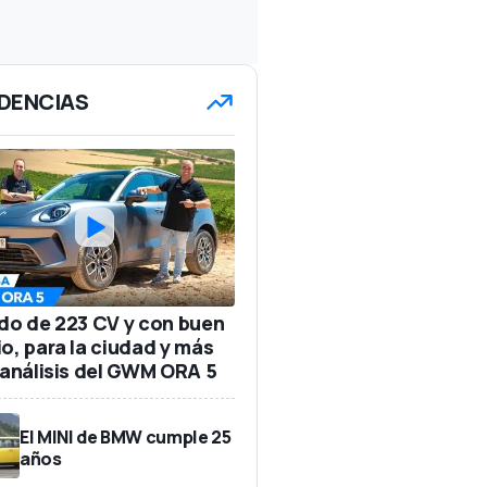
DENCIAS
ido de 223 CV y con buen
io, para la ciudad y más
: análisis del GWM ORA 5
El MINI de BMW cumple 25
años