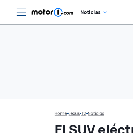
que algunos Tesla
Noticias
Home
Lexus
TZ
Noticias
El SUV eléct