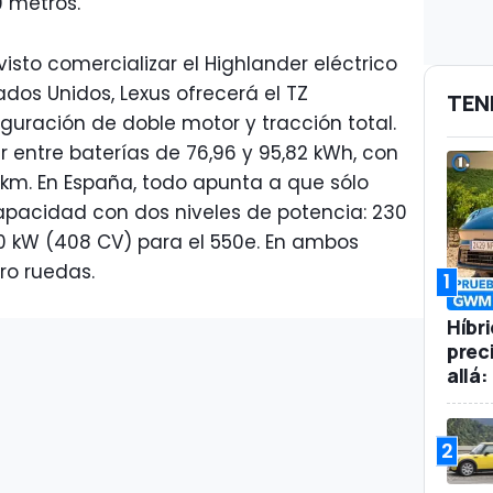
0 metros.
visto comercializar el Highlander eléctrico
dos Unidos, Lexus ofrecerá el TZ
TEN
uración de doble motor y tracción total.
 entre baterías de 76,96 y 95,82 kWh, con
m. En España, todo apunta a que sólo
apacidad con dos niveles de potencia: 230
0 kW (408 CV) para el 550e. En ambos
ro ruedas.
1
Híbr
prec
allá
2