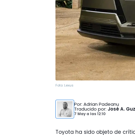
Foto:
Lexus
Por
: Adrian Padeanu
Traducido por
:
José A. G
7 May
a las
12:10
Toyota ha sido objeto de críti