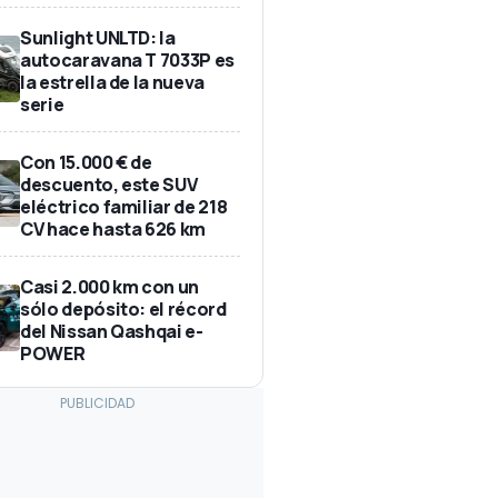
Sunlight UNLTD: la
autocaravana T 7033P es
la estrella de la nueva
serie
Con 15.000 € de
descuento, este SUV
eléctrico familiar de 218
CV hace hasta 626 km
Casi 2.000 km con un
sólo depósito: el récord
del Nissan Qashqai e-
POWER