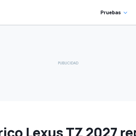
un éxito
Pruebas
rico Lexus TZ 2027 r