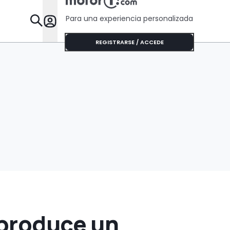
Para una experiencia personalizada
Desta
REGISTRARSE / ACCEDE
eproduce un