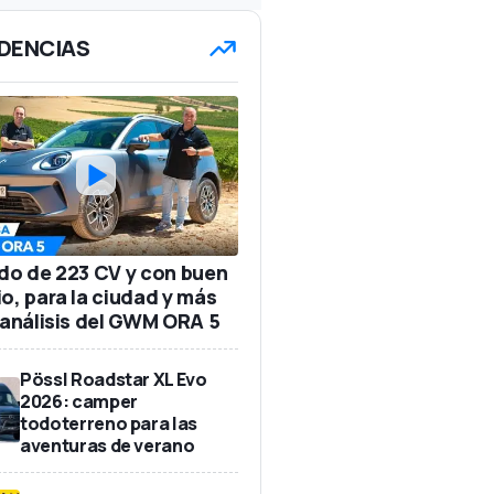
DENCIAS
ido de 223 CV y con buen
io, para la ciudad y más
: análisis del GWM ORA 5
Pössl Roadstar XL Evo
2026: camper
todoterreno para las
aventuras de verano