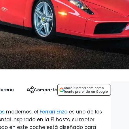
Añadir Motor1.com como
Moreno
Comparte
fuente preferida en Google
os
modernos, el
Ferrari Enzo
es uno de los
ntal inspirado en la F1 hasta su motor
 todo en este coche está diseñado para