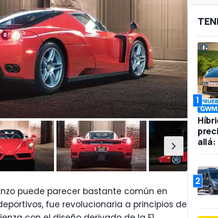
TEN
1
Híbr
prec
allá
2
i Enzo puede parecer bastante común en
portivos, fue revolucionaria a principios de
nza con el diseño derivado de la F1,