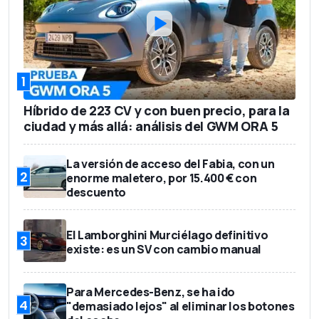
1
Híbrido de 223 CV y con buen precio, para la
ciudad y más allá: análisis del GWM ORA 5
La versión de acceso del Fabia, con un
2
enorme maletero, por 15.400 € con
descuento
El Lamborghini Murciélago definitivo
3
existe: es un SV con cambio manual
Para Mercedes-Benz, se ha ido
4
"demasiado lejos" al eliminar los botones