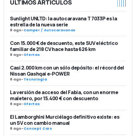
ÚLTIMOS ARTÍCULOS
Sunlight UNLTD: la autocaravana T 7033P es la
estrella de la nueva serie
8 ago
-
Camper / Autocaravanas
Con 15.000 € de descuento, este SUV eléctrico
familiar de 218 CV hace hasta 626 km
8 ago
-
Ofertas
Casi 2.000 km con un sólo depósito: el récord del
Nissan Qashqai e-POWER
8 ago
-
Tecnología
La versión de acceso del Fabia, con un enorme
maletero, por 15.400 € con descuento
8 ago
-
Ofertas
El Lamborghini Murciélago definitivo existe: es
un SV con cambio manual
8 ago
-
Concept Cars