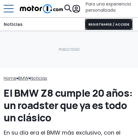
Para una experiencia
personalizada
Noticias
REGISTRARSE / ACCEDE
Sunlight UNLTD: la
BMW Art Cars: por
autocaravana T 7033P es
El nuevo BMW S
primera vez se pueden
la estrella de la nueva
tendrá propul
visitar los 20 coches
serie
trasera y será
Home
BMW
Noticias
El BMW Z8 cumple 20 años:
un roadster que ya es todo
un clásico
En su día era el BMW más exclusivo, con el