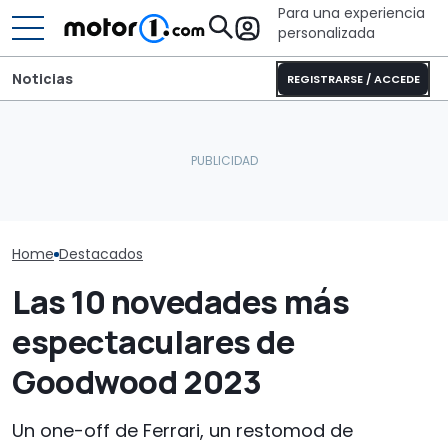
Para una experiencia
personalizada
Noticias
REGISTRARSE / ACCEDE
Porsche rinde homenaje
¿Por qué los coches
a su legado en las
modernos se mantienen
De nuevo, el P
carreras con dos
más frescos, incluso bajo
Cayman nos d
magníficas decoraciones
el sol?
escuchar su '
retro
Home
Destacados
Las 10 novedades más
espectaculares de
Goodwood 2023
Un one-off de Ferrari, un restomod de