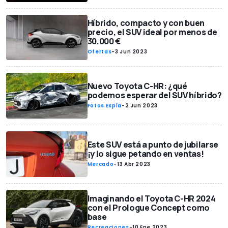
Híbrido, compacto y con buen
precio, el SUV ideal por menos de
30.000 €
Ofertas
-
3 Jun 2023
Nuevo Toyota C-HR: ¿qué
podemos esperar del SUV híbrido?
Fotos Espía
-
2 Jun 2023
Este SUV está a punto de jubilarse
¡y lo sigue petando en ventas!
Mercado
-
13 Abr 2023
Imaginando el Toyota C-HR 2024
con el Prologue Concept como
base
Recreaciones
-
10 Ene 2023