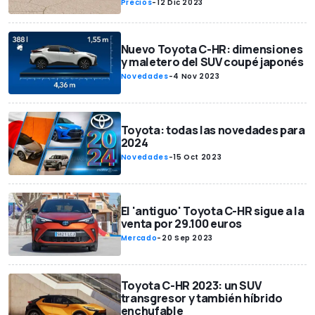
Precios
-
12 Dic 2023
Nuevo Toyota C-HR: dimensiones
y maletero del SUV coupé japonés
Novedades
-
4 Nov 2023
Toyota: todas las novedades para
2024
Novedades
-
15 Oct 2023
El 'antiguo' Toyota C-HR sigue a la
venta por 29.100 euros
Mercado
-
20 Sep 2023
Toyota C-HR 2023: un SUV
transgresor y también híbrido
enchufable