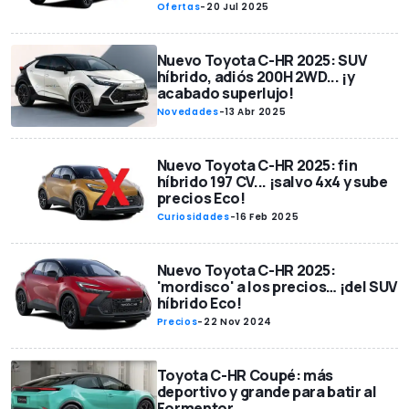
Ofertas
-
20 Jul 2025
Nuevo Toyota C-HR 2025: SUV
híbrido, adiós 200H 2WD... ¡y
acabado superlujo!
Novedades
-
13 Abr 2025
Nuevo Toyota C-HR 2025: fin
híbrido 197 CV... ¡salvo 4x4 y sube
precios Eco!
Curiosidades
-
16 Feb 2025
Nuevo Toyota C-HR 2025:
'mordisco' a los precios… ¡del SUV
híbrido Eco!
Precios
-
22 Nov 2024
Toyota C-HR Coupé: más
deportivo y grande para batir al
Formentor