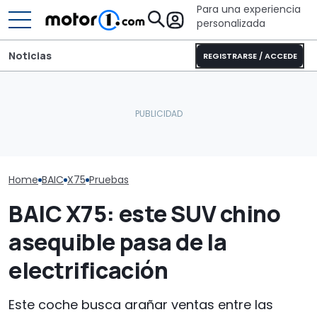
Para una experiencia
personalizada
Noticias
REGISTRARSE / ACCEDE
El próximo híbrido
revolucionario en España
Pössl presenta una de las
El Mercedes C
será un 4x4 chino con
furgonetas camper más
eléctrico, a p
409 CV
ingeniosas del año
que lujo y au
Home
BAIC
X75
Pruebas
BAIC X75: este SUV chino
asequible pasa de la
electrificación
Este coche busca arañar ventas entre las