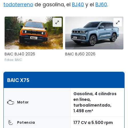
todoterreno
de gasolina, el
BJ40
y el
BJ60
.
BAIC BJ40 2026
BAIC BJ60 2026
Fotos: BAIC
BAIC X75
Gasolina, 4 cilindros
en línea,
Motor
turboalimentado,
1.498 cm³
177 CV a 5.500 rpm
Potencia