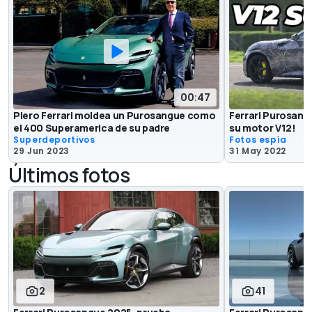
00:47
Piero Ferrari moldea un Purosangue como
Ferrari Purosang
el 400 Superamerica de su padre
su motor V12!
Superdeportivos
Fotos espía
29 Jun 2023
31 May 2022
Últimos fotos
2
41