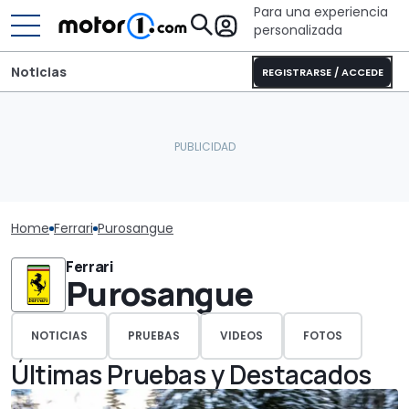
Para una experiencia
personalizada
Noticias
REGISTRARSE / ACCEDE
Home
Ferrari
Purosangue
Ferrari
Purosangue
NOTICIAS
PRUEBAS
VIDEOS
FOTOS
Últimas Pruebas y Destacados