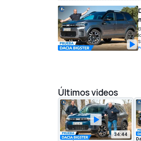
E
l
S
P
Últimos videos
34:44
Da