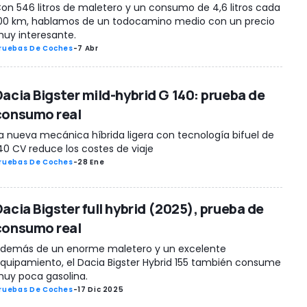
on 546 litros de maletero y un consumo de 4,6 litros cada
00 km, hablamos de un todocamino medio con un precio
uy interesante.
ruebas De Coches
-
7 Abr
Dacia Bigster mild-hybrid G 140: prueba de
consumo real
a nueva mecánica híbrida ligera con tecnología bifuel de
40 CV reduce los costes de viaje
ruebas De Coches
-
28 Ene
Dacia Bigster full hybrid (2025), prueba de
consumo real
demás de un enorme maletero y un excelente
quipamiento, el Dacia Bigster Hybrid 155 también consume
uy poca gasolina.
ruebas De Coches
-
17 Dic 2025