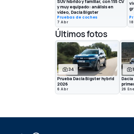
SUV híbrido y familiar, con 155 CV
vi
y muy equipado: análisis en
gr
vídeo, Dacia Bigster
Pruebas de coches
P
7 Abr
18
Últimos fotos
34
Prueba Dacia Bigster hybrid
Dacia 
2026
prime
6 Abr
26 En