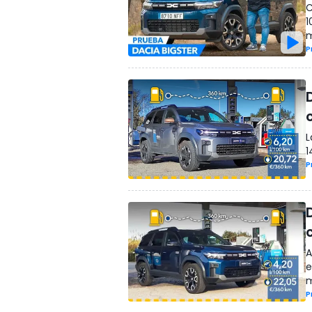
C
1
m
P
L
1
P
A
e
m
P