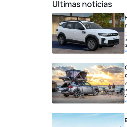
Últimas noticias
C
e
a
C
Y
p
v
C