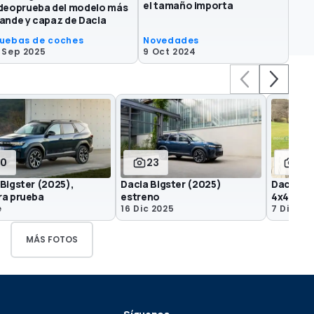
el tamaño importa
deoprueba del modelo más
ande y capaz de Dacia
ruebas de coches
Novedades
 Sep 2025
9 Oct 2024
10
23
9
Bigster (2025),
Dacia Bigster (2025)
Dacia Bi
ra prueba
estreno
4x4
e
16 Dic 2025
7 Dic 20
MÁS FOTOS