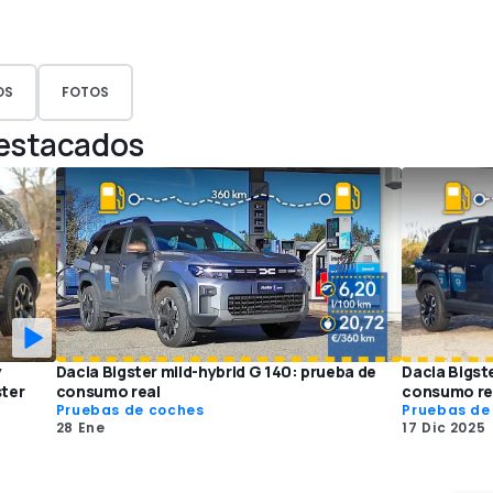
OS
FOTOS
Destacados
y
Dacia Bigster mild-hybrid G 140: prueba de
Dacia Bigste
ster
consumo real
consumo re
Pruebas de coches
Pruebas de
28 Ene
17 Dic 2025