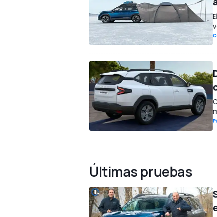
E
v
C
C
m
P
Últimas pruebas
S