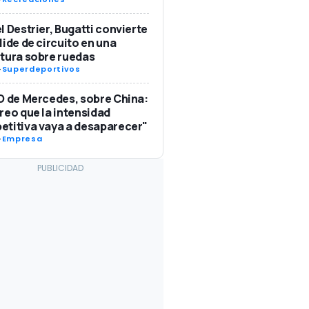
l Destrier, Bugatti convierte
lide de circuito en una
tura sobre ruedas
-
Superdeportivos
O de Mercedes, sobre China:
reo que la intensidad
titiva vaya a desaparecer"
-
Empresa