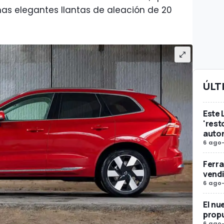
nas elegantes llantas de aleación de 20
ÚLT
Este 
'rest
auto
6 ago
Ferra
vendi
6 ago
El nu
propu
6 ago