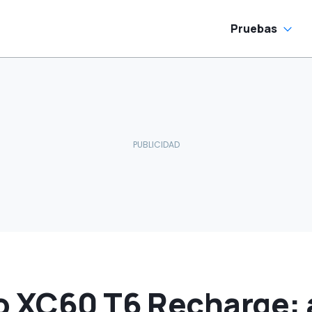
ue algunos Tesla
Pruebas
o XC60 T6 Recharge: 