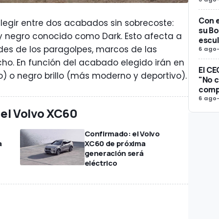
Con e
elegir entre dos acabados sin sobrecoste:
su Bo
 negro conocido como Dark. Esto afecta a
escul
ordes de los paragolpes, marcos de las
6 ago
echo. En función del acabado elegido irán en
El CE
) o negro brillo (más moderno y deportivo).
"No c
compe
6 ago
 el Volvo XC60
Confirmado: el Volvo
a
XC60 de próxima
generación será
eléctrico