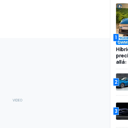
1
Híbr
prec
allá
2
3