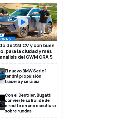
ido de 223 CV y con buen
io, para la ciudad y más
: análisis del GWM ORA 5
El nuevo BMW Serie 1
tendrá propulsión
trasera y será así
Con el Destrier, Bugatti
convierte su Bolide de
circuito en una escultura
sobre ruedas