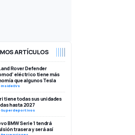
IMOS ARTÍCULOS
Land Rover Defender
omod' eléctrico tiene más
nomía que algunos Tesla
-
InsideEVs
ri tiene todas sus unidades
das hasta 2027
-
Superdeportivos
evo BMW Serie 1 tendrá
lsión trasera y será así
-
Recreaciones