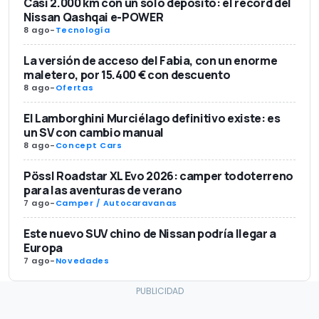
Casi 2.000 km con un sólo depósito: el récord del
Nissan Qashqai e-POWER
8 ago
-
Tecnología
La versión de acceso del Fabia, con un enorme
maletero, por 15.400 € con descuento
8 ago
-
Ofertas
El Lamborghini Murciélago definitivo existe: es
un SV con cambio manual
8 ago
-
Concept Cars
Pössl Roadstar XL Evo 2026: camper todoterreno
para las aventuras de verano
7 ago
-
Camper / Autocaravanas
Este nuevo SUV chino de Nissan podría llegar a
Europa
7 ago
-
Novedades