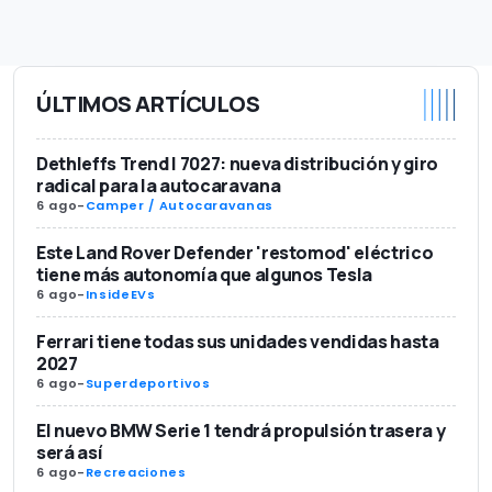
ÚLTIMOS ARTÍCULOS
Dethleffs Trend I 7027: nueva distribución y giro
radical para la autocaravana
6 ago
-
Camper / Autocaravanas
Este Land Rover Defender 'restomod' eléctrico
tiene más autonomía que algunos Tesla
6 ago
-
InsideEVs
Ferrari tiene todas sus unidades vendidas hasta
2027
6 ago
-
Superdeportivos
El nuevo BMW Serie 1 tendrá propulsión trasera y
será así
6 ago
-
Recreaciones