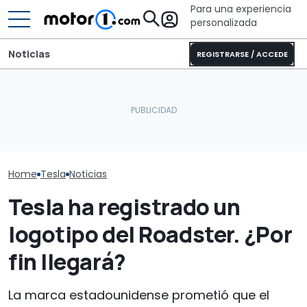
Para una experiencia
personalizada
Noticias
REGISTRARSE / ACCEDE
El CEO de Mercedes,
Dethleffs Trend I 7027:
sobre China: "No creo que
nueva distribución y giro
Descubre las 
la intensidad competitiva
radical para la
novedades de
vaya a desaparecer"
autocaravana
2027
Home
Tesla
Noticias
Tesla ha registrado un
logotipo del Roadster. ¿Por
fin llegará?
La marca estadounidense prometió que el