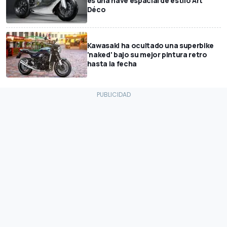
es una nave espacial de estilo Art
Déco
Kawasaki ha ocultado una superbike
'naked' bajo su mejor pintura retro
hasta la fecha