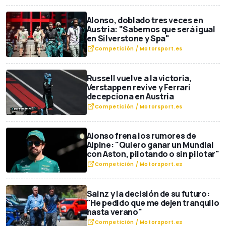
Alonso, doblado tres veces en
Austria: "Sabemos que será igual
en Silverstone y Spa"
Competición / Motorsport.es
Russell vuelve a la victoria,
Verstappen revive y Ferrari
decepciona en Austria
Competición / Motorsport.es
Alonso frena los rumores de
Alpine: "Quiero ganar un Mundial
con Aston, pilotando o sin pilotar"
Competición / Motorsport.es
Sainz y la decisión de su futuro:
"He pedido que me dejen tranquilo
hasta verano"
Competición / Motorsport.es