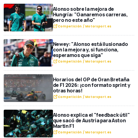
Alonso sobre la mejora de
Hungría: "Ganaremos carreras,
pero no este año"
Competición / Motorsport.es
Newey: "Alonso está ilusionado
con la mejora y, si funciona,
esperamos que siga"
Competición / Motorsport.es
Horarios del GP de Gran Bretaña
de F1 2026: ¡con formato sprint y
otras horas!
Competición / Motorsport.es
Alonso explica el "feedback útil"
que sacó de Austria para Aston
Martin F1
Competición / Motorsport.es