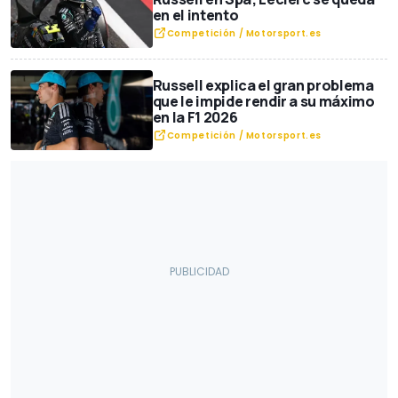
en el intento
Restyling
Lifestyle
Seguridad vial / Movilidad
Competición / Motorsport.es
Juguetes / Maquetas
Esports y videojuegos
Coches autónomos
Carreras de aceleración
Exclusivas
Russell explica el gran problema
Vehículos comerciales
Premios
Récords
que le impide rendir a su máximo
en la F1 2026
Comunicados Motor1.com
Medidas de coches
Competición / Motorsport.es