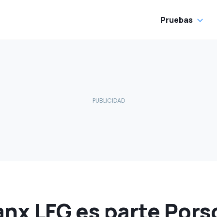
Pruebas
nx LFG es parte Pors