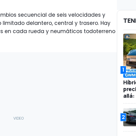
mbios secuencial de seis velocidades y
TEN
 limitado delantero, central y trasero. Hay
es en cada rueda y neumáticos todoterreno
1
Híbr
prec
allá
2