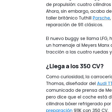
de propulsión: cuatro cilindros 
Ahora, sin embargo, acaba de
taller británico Tuthill
Porsche
reparación de 911 clásicos.
El nuevo buggy se llama LFG,
un homenaje al Meyers Manx de
tracción a las cuatro ruedas y
¿Llega a los 350 CV?
Como curiosidad, la carrocer
Thomas, diseñador del
Audi T
comunicado de prensa de Mey
pero dice que el coche está di
cilindros bóxer refrigerado por
preparación
911K con 350 CV.