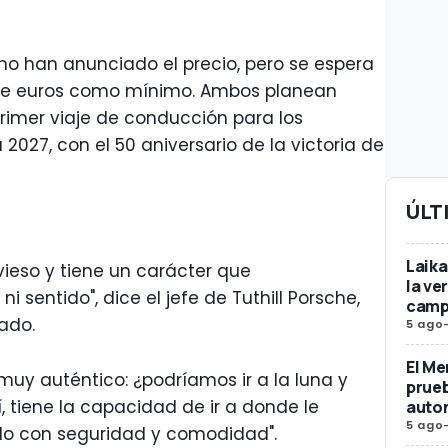
 no han anunciado el precio, pero se espera
 de euros como mínimo. Ambos planean
 primer viaje de conducción para los
 2027, con el 50 aniversario de la victoria de
ÚLT
Laika
avieso y tiene un carácter que
la ve
 sentido", dice el jefe de Tuthill Porsche,
camp
ado.
5 ago
El Me
 muy auténtico: ¿podríamos ir a la luna y
prueb
, tiene la capacidad de ir a donde le
auto
5 ago
o con seguridad y comodidad".