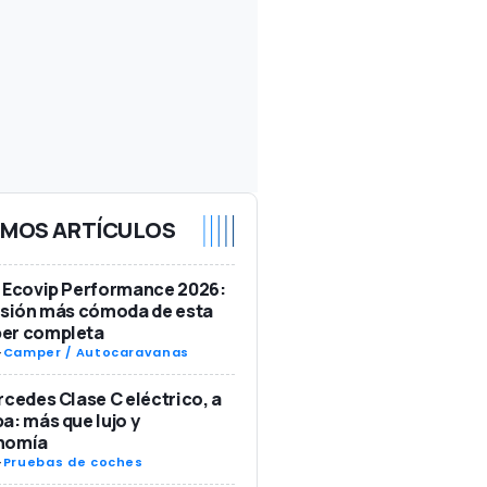
IMOS ARTÍCULOS
 Ecovip Performance 2026:
rsión más cómoda de esta
er completa
-
Camper / Autocaravanas
rcedes Clase C eléctrico, a
a: más que lujo y
nomía
-
Pruebas de coches