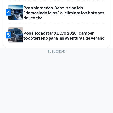
Para Mercedes-Benz, se ha ido
4
"demasiado lejos" al eliminar los botones
del coche
Pössl Roadstar XL Evo 2026: camper
5
todoterreno para las aventuras de verano