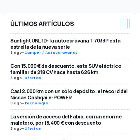
ÚLTIMOS ARTÍCULOS
Sunlight UNLTD: la autocaravana T 7033P es la
estrella de la nueva serie
8 ago
-
Camper / Autocaravanas
Con 15.000 € de descuento, este SUV eléctrico
familiar de 218 CV hace hasta 626 km
8 ago
-
Ofertas
Casi 2.000 km con un sólo depósito: el récord del
Nissan Qashqai e-POWER
8 ago
-
Tecnología
La versión de acceso del Fabia, con un enorme
maletero, por 15.400 € con descuento
8 ago
-
Ofertas