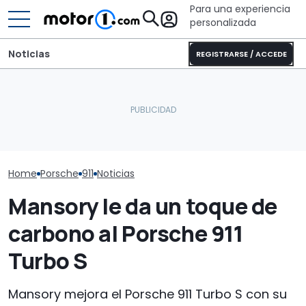
Para una experiencia
personalizada
Noticias
REGISTRARSE / ACCEDE
El CEO de Porsche
Sunlight UNLTD: la
Porsche rinde
confirma que el 718
autocaravana T 7033P es
a su legado en
eléctrico seguirá
la estrella de la nueva
carreras con 
adelante
serie
magníficas de
retro
Home
Porsche
911
Noticias
Mansory le da un toque de
carbono al Porsche 911
Turbo S
Mansory mejora el Porsche 911 Turbo S con su