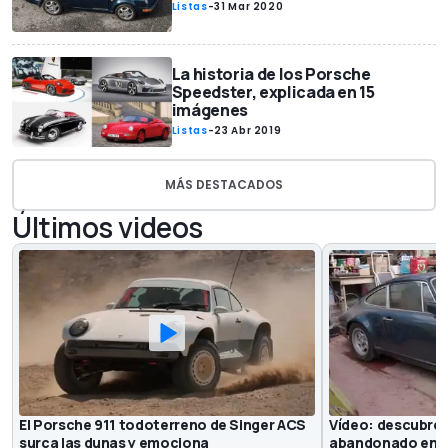
Listas
-
31 Mar 2020
La historia de los Porsche
Speedster, explicada en 15
imágenes
Listas
-
23 Abr 2019
MÁS DESTACADOS
Últimos videos
El Porsche 911 todoterreno de Singer ACS
Vídeo: descubre 
surca las dunas y emociona
abandonado en u