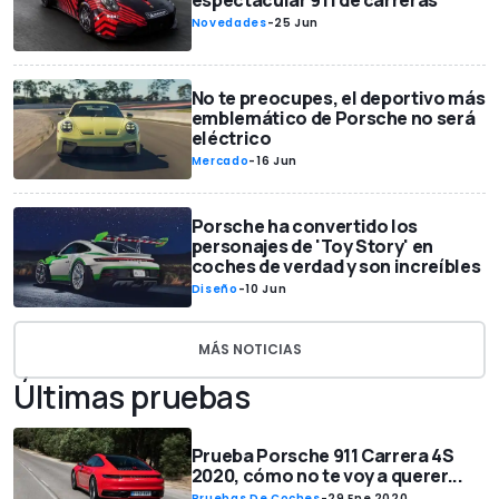
espectacular 911 de carreras
Novedades
-
25 Jun
No te preocupes, el deportivo más
emblemático de Porsche no será
eléctrico
Mercado
-
16 Jun
Porsche ha convertido los
personajes de 'Toy Story' en
coches de verdad y son increíbles
Diseño
-
10 Jun
MÁS NOTICIAS
Últimas pruebas
Prueba Porsche 911 Carrera 4S
2020, cómo no te voy a querer...
Pruebas De Coches
-
29 Ene 2020