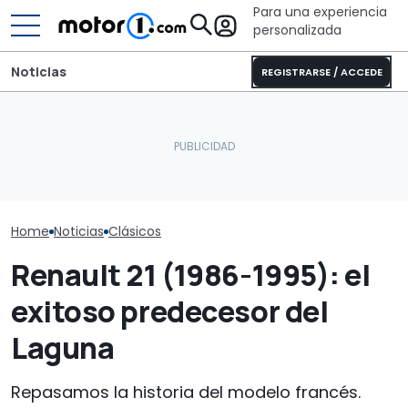
Para una experiencia
personalizada
Noticias
REGISTRARSE / ACCEDE
La Fiat Ducato cumple 45
El CEO de Porsche
años: la historia de la
confirma que el 718
Aniversario: el
furgoneta más querida
eléctrico seguirá
Sport Spider 
de Europa
adelante
años
Home
Noticias
Clásicos
Renault 21 (1986-1995): el
exitoso predecesor del
Laguna
Repasamos la historia del modelo francés.