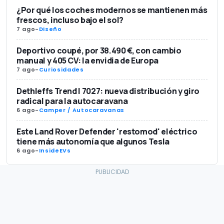
¿Por qué los coches modernos se mantienen más
frescos, incluso bajo el sol?
7 ago
-
Diseño
Deportivo coupé, por 38.490 €, con cambio
manual y 405 CV: la envidia de Europa
7 ago
-
Curiosidades
Dethleffs Trend I 7027: nueva distribución y giro
radical para la autocaravana
6 ago
-
Camper / Autocaravanas
Este Land Rover Defender 'restomod' eléctrico
tiene más autonomía que algunos Tesla
6 ago
-
InsideEVs