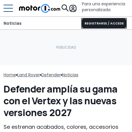
Para una experiencia
personalizada
Noticias
REGISTRARSE / ACCEDE
Las 10 cosas que he
Pössl Roadstar XL Evo
Con 300 CV y 
aprendido en la gran
2026: camper
específica: el
aventura del Defender
todoterreno para las
Defender para 
Trophy
aventuras de verano
desierto no s
comprar
Home
Land Rover
Defender
Noticias
Defender amplía su gama
con el Vertex y las nuevas
versiones 2027
Se estrenan acabados, colores, accesorios