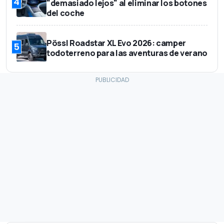
4
"demasiado lejos" al eliminar los botones
del coche
Pössl Roadstar XL Evo 2026: camper
5
todoterreno para las aventuras de verano