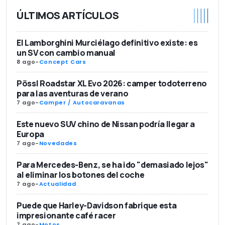
ÚLTIMOS ARTÍCULOS
El Lamborghini Murciélago definitivo existe: es
un SV con cambio manual
8 ago
-
Concept Cars
Pössl Roadstar XL Evo 2026: camper todoterreno
para las aventuras de verano
7 ago
-
Camper / Autocaravanas
Este nuevo SUV chino de Nissan podría llegar a
Europa
7 ago
-
Novedades
Para Mercedes-Benz, se ha ido "demasiado lejos"
al eliminar los botones del coche
7 ago
-
Actualidad
Puede que Harley-Davidson fabrique esta
impresionante café racer
7 ago
-
Motos